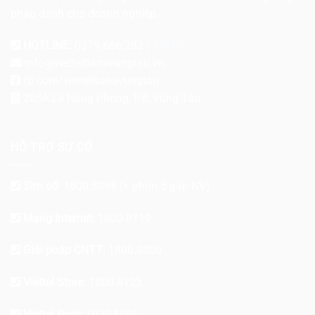
pháp dành cho doanh nghiệp.
HOTLINE:
0379.666.282 |
ZALO
info@viettelbariavungtau.vn
fb.com/viettelbariavungtau
205A Lê Hồng Phong, P.8, Vũng Tàu
HỖ TRỢ SỰ CỐ
Sim số:
1800.8098
(+ phím 5 gặp NV)
Mạng Internet:
1800.8119
Giải pháp CNTT:
1800.8000
Viettel Store:
1800.8123
Viettel Post:
1900.8095