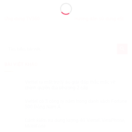
Ứng dụng TV360
Hướng dẫn sử dụng eSIM
trên iPhone của nhà mạng
Viettel
SEARCH BUTT
Search
for:
BÀI VIẾT KHÁC
Viettel ra mắt trợ lý ảo giải đáp thắc mắc về
chính quyền địa phương 2 cấp
Viettel có 3 công ty nằm trong danh sách Fortune
500 Đông Nam Á
Cách kiểm tra dung lượng 4G Viettel, VinaPhone,
MobiFone