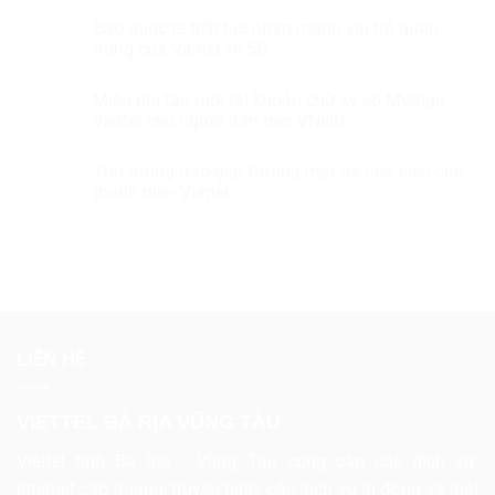
Báo quốc tế tiếp tục nhấn mạnh vai trò quan
trọng của Viettel về 5G
Miễn phí tạo mới tài khoản chữ ký số MySign
Viettel cho người dân trên VNeID
Thủ tướng trao giải Gương mặt trẻ tiêu biểu cho
thanh niên Viettel
LIÊN HỆ
VIETTEL BÀ RỊA VŨNG TÀU
Viettel tỉnh Bà Rịa - Vũng Tàu cung cấp các dịch vụ:
internet cáp quang, truyền hình, các dịch vụ di động và giải