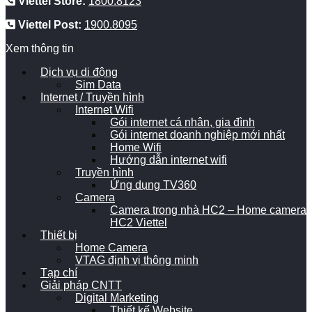
Viettel Store:
1800.8123
Viettel Post:
1900.8095
Xem thông tin
Dịch vụ di động
Sim Data
Internet / Truyền hình
Internet Wifi
Gói internet cá nhân, gia đình
Gói internet doanh nghiệp mới nhất
Home Wifi
Hướng dẫn internet wifi
Truyền hình
Ứng dụng TV360
Camera
Camera trong nhà HC2 – Home camera
HC2 Viettel
Thiết bị
Home Camera
VTAG định vị thông minh
Tạp chí
Giải pháp CNTT
Digital Marketing
Thiết kế Website