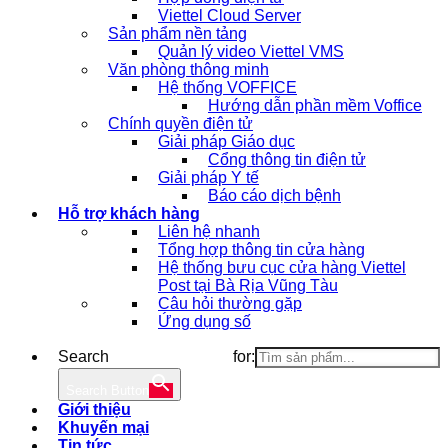
Viettel Cloud Server
Sản phẩm nền tảng
Quản lý video Viettel VMS
Văn phòng thông minh
Hệ thống VOFFICE
Hướng dẫn phần mềm Voffice
Chính quyền điện tử
Giải pháp Giáo dục
Cổng thông tin điện tử
Giải pháp Y tế
Báo cáo dịch bệnh
Hỗ trợ khách hàng
Liên hệ nhanh
Tổng hợp thông tin cửa hàng
Hệ thống bưu cục cửa hàng Viettel
Post tại Bà Rịa Vũng Tàu
Câu hỏi thường gặp
Ứng dụng số
Search for:
Search Button
Giới thiệu
Khuyến mại
Tin tức