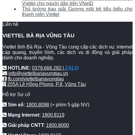
Viettel cho người dân trên VNeID
Thủ tướng trao giải Gương mặt trẻ tiêu biểu cho
thanh niên Viettel
Liên hệ
VIETTEL BÀ RỊA VŨNG TÀU
Viettel tỉnh Bà Rịa - Vũng Tàu cung cấp các dịch vụ: internet
cáp quang, truyền hình, các dịch vụ di động và giải pháp
dành cho doanh nghiệp.
HOTLINE:
0379.666.282 |
ZALO
info@viettelbariavungtau.vn
fb.com/viettelbariavungtau
205A Lê Hồng Phong, P.8, Vũng Tàu
Hỗ trợ Sự cố
Sim số:
1800.8098
(+ phím 5 gặp NV)
Mạng Internet:
1800.8119
Giải pháp CNTT:
1800.8000