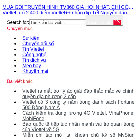
MUA GÓI TRUYỀN HÌNH TV360 GIÁ HỜI NHẤT, CHỈ CÓ
TẠI MOMO!
Viettel lì xì 2.400 điểm Viettel++ nhân dịp Tết Nguyên đán
Giáp Thìn 2024
Search for:
Search Button
Chuyên mục
Sự kiện
Chuyển đổi số
Tin Viettel
Công nghệ
Tin dịch vụ
Mẹo hay
Khuyến mại
Bài viết khác
Viettel ra mắt trợ lý ảo giải đáp thắc mắc về chính
quyền địa phương 2 cấp
Viettel có 3 công ty nằm trong danh sách Fortune
500 Đông Nam Á
Cách kiểm tra dung lượng 4G Viettel, VinaPhone,
MobiFone
Báo quốc tế tiếp tục nhấn mạnh vai trò quan trọng
của Viettel về 5G
Miễn phí tạo mới tài khoản chữ ký số MySign