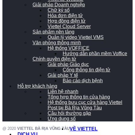
Giải pháp Doanh nghiệp
Chữ ký số
Hóa đơn điện tử
Hợp đồng điện tử
Viettel Cloud Server
Sản phẩm nền tảng
Quản lý video Viettel VMS
Văn phòng thông minh
Hệ thống VOFFICE
Hướng dẫn phần mềm Voffice
Chính quyền điện tử
Giải pháp Giáo dục
Cổng thông tin điện tử
Giải pháp Y tế
Báo cáo dịch bệnh
Hỗ trợ khách hàng
Liên hệ nhanh
Tổng hợp thông tin cửa hàng
Hệ thống bưu cục cửa hàng Viettel
Post tại Bà Rịa Vũng Tàu
Câu hỏi thường gặp
Ứng dụng số
@ 2020
VIETTEL BÀ RỊA VŨNG TÀU
VỀ VIETTEL
DỊCH VỤ