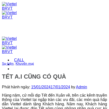
Skip
to
content
CALL
Sự kiện
,
Khuyến mại
TẾT A.I CŨNG CÓ QUÀ
Phát hành ngày:
15/01/2024
17/01/2024
by
Admin
Hàng năm, cứ mỗi dịp Tết đến Xuân về, trên các kênh truyền
thông của Viettel lại ngập tràn các ưu đãi, các món quà hấp
dẫn Viettel dành tặng Khách hàng. Năm nay, Khách hàng
Viettel lại được đón Tết sớm cùng những phần quà cực kỳ