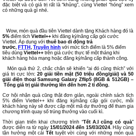
đặc biệt và có giá trị rất là “khủng”, cùng Viettel “hóng” xem
có những quà gì nhé.
Wow, món quà đầu tiên Viettel dành tặng Khách hàng đó là
5%
điểm tích
Viettel++
khi đăng ký/nâng cấp gói cước
Viettel. Áp dụng với
thuê bao di động trả
trước,
FTTH
,
Truyền hình
với mức tích điểm là 5% điểm
tiêu dùng
Viettel++
trên giá cước thực tế một tháng khi
khách hàng hòa mạng hoặc đăng ký/nâng cấp thành công.
Món quà thứ 2, chắc chắn sẽ khiến “ai đó cũng thích” với
giá trị cực lớn:
20 giải tiền mặt (50 triệu đồng/giải) và 50
giải điện thoại Samsung Galaxy Zflip5 (8GB & 512GB) –
Tổng giá trị giải thưởng lên đến hơn 2 tỉ đồng.
Cơ hội nhận quà cũng thật đơn giản, ngoài chính sách tích
5% điểm Viettel++ khi đăng ký/nâng cấp gói cước, mỗi
khách hàng này sẽ được cấp một mã dự thưởng để tham gia
chương trình quay số trúng thưởng vào cuối kì.
Thời gian triển khai chương trình “
Tết A.I cũng có quà
”
được diễn ra từ ngày
15/01/2024 đến 15/03/2024
. Hãy cùng
tận hưởng một cái
Tết
tuyệt vời cùng với những món quà