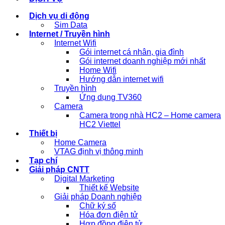
Dịch vụ di động
Sim Data
Internet / Truyền hình
Internet Wifi
Gói internet cá nhân, gia đình
Gói internet doanh nghiệp mới nhất
Home Wifi
Hướng dẫn internet wifi
Truyền hình
Ứng dụng TV360
Camera
Camera trong nhà HC2 – Home camera
HC2 Viettel
Thiết bị
Home Camera
VTAG định vị thông minh
Tạp chí
Giải pháp CNTT
Digital Marketing
Thiết kế Website
Giải pháp Doanh nghiệp
Chữ ký số
Hóa đơn điện tử
Hợp đồng điện tử