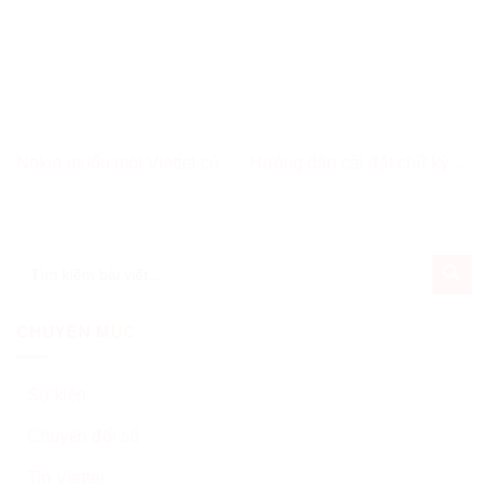
Nokia muốn mời Viettel cùng
Hướng dẫn cài đặt chữ ký số
nghiên cứu ứng dụng AI
điện tử, chữ ký số cá nhân
trong viễn thông
MySign Viettel
SEARCH BUT
Search
for:
CHUYÊN MỤC
Sự kiện
Chuyển đổi số
Tin Viettel