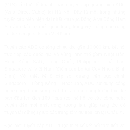
(VTS) tổ chức lễ khánh thành tuyến cáp quang biển ADC
(Asia Direct Cable) tại Hà Nội. Đây là một trong những
tuyến cáp biển hiện đại nhất khu vực Đông Á và Đông Nam
Á, đánh dấu cột mốc quan trọng trong việc nâng cao năng
lực kết nối quốc tế của Việt Nam.
Tuyến cáp ADC có tổng chiều dài gần 10.000 km, kết nối
trực tiếp các quốc gia và vùng lãnh thổ gồm Nhật Bản,
Hồng Kông SAR, Trung Quốc, Philippines, Thái Lan,
Singapore và Việt Nam (điểm cập bờ tại Quy Nhơn, Bình
Định). Với thiết kế 8 cặp sợi quang trên trục chính
Singapore – Hồng Kông – Nhật Bản, ADC sử dụng công
nghệ ghép bước sóng mật độ cao, đạt dung lượng thiết kế
ban đầu lên đến 160 Tbps (có thể hỗ trợ các công nghệ
truyền dẫn mới nhất trong tương lai), giúp tăng tốc độ
truyền tải dữ liệu giữa các trung tâm dữ liệu lớn tại Châu Á.
Đặc biệt, tuyến cáp ADC được thiết kế kết nối trực tiếp với