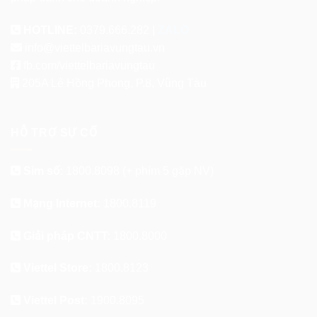
HOTLINE:
0379.666.282 |
ZALO
info@viettelbariavungtau.vn
fb.com/viettelbariavungtau
205A Lê Hồng Phong, P.8, Vũng Tàu
HỖ TRỢ SỰ CỐ
Sim số:
1800.8098
(+ phím 5 gặp NV)
Mạng Internet:
1800.8119
Giải pháp CNTT:
1800.8000
Viettel Store:
1800.8123
Viettel Post:
1900.8095