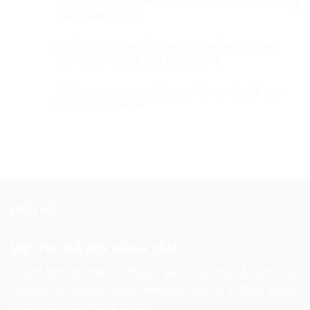
Báo quốc tế tiếp tục nhấn mạnh vai trò quan trọng
của Viettel về 5G
Miễn phí tạo mới tài khoản chữ ký số MySign
Viettel cho người dân trên VNeID
Thủ tướng trao giải Gương mặt trẻ tiêu biểu cho
thanh niên Viettel
LIÊN HỆ
VIETTEL BÀ RỊA VŨNG TÀU
Viettel tỉnh Bà Rịa - Vũng Tàu cung cấp các dịch vụ:
internet cáp quang, truyền hình, các dịch vụ di động và giải
pháp dành cho doanh nghiệp.