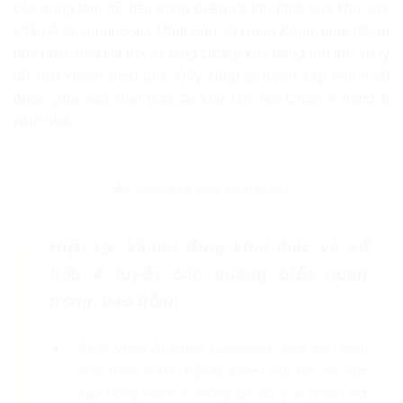
các trung tâm dữ liệu trọng điểm và lớn nhất của khu vực
châu Á tại Singapore, Nhật Bản và Hồng Kông, giúp tối ưu
hóa hiệu suất kết nối và tăng cường khả năng lưu trữ, xử lý
dữ liệu xuyên biên giới. Đây cũng là tuyến cáp mới nhất
được đưa vào khai thác tại khu vực nội Châu Á trong 8
năm qua.
Ảnh minh họa: Báo Vietnamnet.
Hiện tại, Viettel đang khai thác và sở
hữu 4 tuyến cáp quang biển quan
trọng, bao gồm:
AAG (Asia America Gateway): Đưa vào khai
thác năm 2009. Đây là tuyến cáp kết nối trực
tiếp Đông Nam Á (trong đó có Việt Nam) với