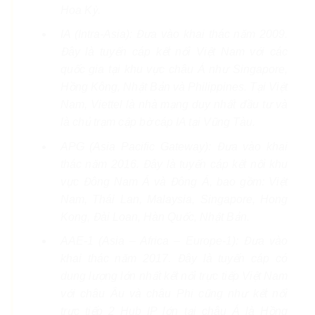
Hoa Kỳ.
IA (Intra-Asia): Đưa vào khai thác năm 2009.
Đây là tuyến cáp kết nối Việt Nam với các
quốc gia tại khu vực châu Á như Singapore,
Hồng Kông, Nhật Bản và Philippines. Tại Việt
Nam, Viettel là nhà mạng duy nhất đầu tư và
là chủ trạm cập bờ cáp IA tại Vũng Tàu.
APG (Asia Pacific Gateway): Đưa vào khai
thác năm 2016. Đây là tuyến cáp kết nối khu
vực Đông Nam Á và Đông Á, bao gồm: Việt
Nam, Thái Lan, Malaysia, Singapore, Hong
Kong, Đài Loan, Hàn Quốc, Nhật Bản.
AAE-1 (Asia – Africa – Europe-1): Đưa vào
khai thác năm 2017. Đây là tuyến cáp có
dung lượng lớn nhất kết nối trực tiếp Việt Nam
với châu Âu và châu Phi cũng như kết nối
trực tiếp 2 Hub IP lớn tại châu Á là Hồng