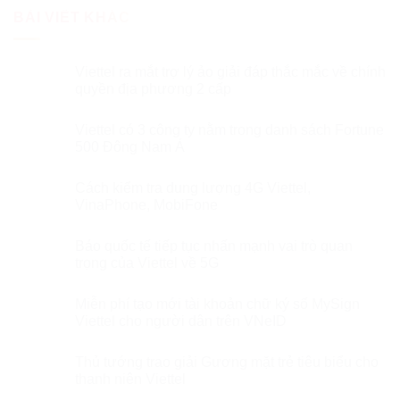
BÀI VIẾT KHÁC
Viettel ra mắt trợ lý ảo giải đáp thắc mắc về chính
quyền địa phương 2 cấp
Viettel có 3 công ty nằm trong danh sách Fortune
500 Đông Nam Á
Cách kiểm tra dung lượng 4G Viettel,
VinaPhone, MobiFone
Báo quốc tế tiếp tục nhấn mạnh vai trò quan
trọng của Viettel về 5G
Miễn phí tạo mới tài khoản chữ ký số MySign
Viettel cho người dân trên VNeID
Thủ tướng trao giải Gương mặt trẻ tiêu biểu cho
thanh niên Viettel