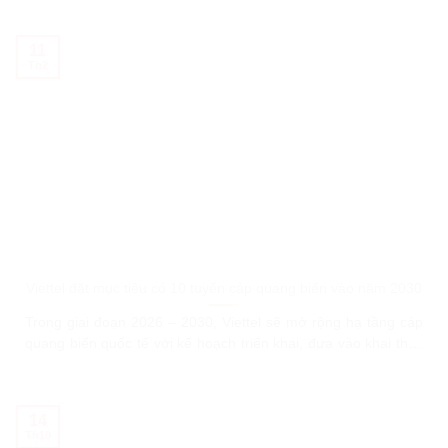
lập dưới dạng dữ liệu điện tử gắn liền hoặc kết hợp một cách
lôgic
11
Th2
Viettel đặt mục tiêu có 10 tuyến cáp quang biển vào năm 2030
Trong giai đoạn 2026 – 2030, Viettel sẽ mở rộng hạ tầng cáp
quang biển quốc tế với kế hoạch triển khai, đưa vào khai thác
5 tuyến cáp mới, nâng tổng số tuyến cáp của Viettel lên 10
tuyến vào năm 2030. Tuyến cáp ADC – Cầu nối chiến lược
trong khu vực Ngày
14
Th10