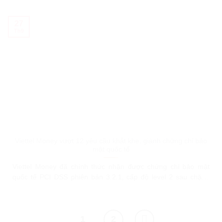
lại, xem tin nhắn đầu tiên trên điện thoại, máy tính mà không
cần “lội ngược dòng” gây mỏi tay nhé!
27
Th9
Viettel Money vượt 12 yêu cầu khắt khe, giành chứng chỉ bảo
mật quốc tế
Viettel Money đã chính thức nhận được chứng chỉ bảo mật
quốc tế PCI DSS phiên bản 3.2.1, cấp độ level 2 sau chặng
đường chinh phục đầy đủ 12 nhóm yêu cầu khắt khe về toàn
bộ hạ tầng hệ thống. Nhằm mục tiêu hỗ trợ các tổ chức thanh
toán thẻ bảo vệ
1
2