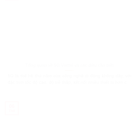
Tổng quan về 5G Viettel và các điều cần biết
5G là thế hệ thứ năm của công nghệ di động không dây, với
đặc tính tốc độ cao, độ trễ thấp, kết nối nhiều thiết bị hơn các
công nghệ khác từ 10-100 lần. Tốc độ 5G nhanh đến mức độ
nào? Tốc độ 5G cao hơn rất nhiều so với 4G, với tốc độ
06
Th8