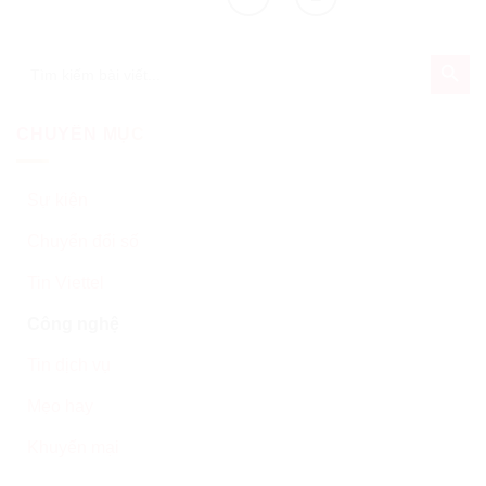
SEARCH BU
Search
for:
CHUYÊN MỤC
Sự kiện
Chuyển đổi số
Tin Viettel
Công nghệ
Tin dịch vụ
Mẹo hay
Khuyến mại