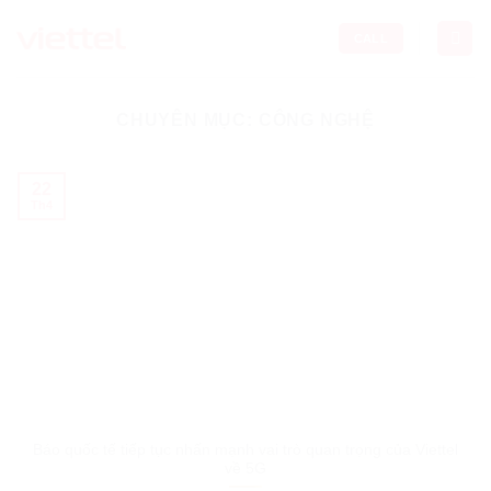
Skip
to
CALL
content
CHUYÊN MỤC:
CÔNG NGHỆ
22
Th4
Báo quốc tế tiếp tục nhấn mạnh vai trò quan trọng của Viettel
về 5G