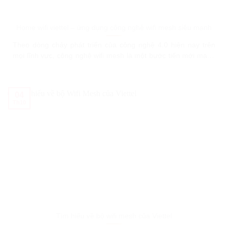
Home wifi viettel – ứng dụng công nghệ wifi mesh siêu mạnh
Theo dòng chảy phát triển của công nghệ 4.0 hiện nay trên
mọi lĩnh vực, công nghệ wifi mesh là một bước tiến mới mang
tính đột phá, mang lại nhiều ưu điểm vượt trội giúp cho tín
hiệu internet phủ sóng trên diện rộng một cách mạnh mẽ, ổn
định trong phạm vi lớn.
04
Th10
Tìm hiểu về bộ wifi mesh của Viettel