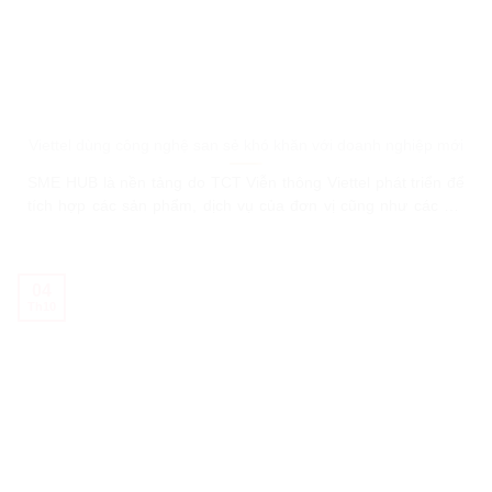
Viettel dùng công nghệ san sẻ khó khăn với doanh nghiệp mới
SME HUB là nền tảng do TCT Viễn thông Viettel phát triển để
tích hợp các sản phẩm, dịch vụ của đơn vị cũng như các đối
tác giúp doanh nghiệp SME. TCT Viễn thông Viettel (VTT) vừa
công bố triển khai chương trình khuyến mại tặng 12 tháng
miễn phí sử dụng phần mềm
04
Th10