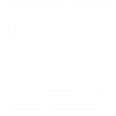
Light Reading đã có bài viết nổi bật: “Vietnam has become a
big deal for Qualcomm in 5G RAN”, trong đó nhấn mạnh vai
trò ngày càng quan trọng của Việt Nam, đặc biệt là Viettel,
trong hệ sinh thái 5G. Light Reading là một trong những
chuyên trang viễn thông có ảnh hưởng hàng
01
Th3
Hướng dẫn cài đặt chữ ký số điện tử, chữ ký số cá nhân
MySign Viettel
Chữ ký điện tử là gì? Theo quy định tại Khoản 11, Điều 3 của
Luật Giao dịch điện tử số 20/2023/QH15, khái niệm chữ ký
điện tử được hiểu như sau: “Chữ ký điện tử là chữ ký được tạo