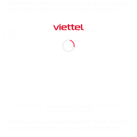
Bộ Wifi Mesh Viettel là sự lựa chọn hàng đầu của nhiều gia
đình, chủ kinh doanh cũng như chủ doanh nghiệp hiện nay. Lý
do là bởi hệ thống này mang đến cho người dùng rất nhiều lợi
ích, tính năng vượt trội. Kính mời Quý khách hàng cùng Viettel
Bà Rịa – Vũng
02
Th10
Cách xem lại tin nhắn cũ, tin nhắn đầu tiên trên Facebook
Messenger nhanh nhất
Bạn thường xuyên sử dụng Messenger để nhắn tin trò chuyện
với bạn bè. Đôi lúc, bạn muốn xem lại tin nhắn đầu tiên với
bạn bè trên Messenger. Cùng theo dõi bài viết để biết cách tìm