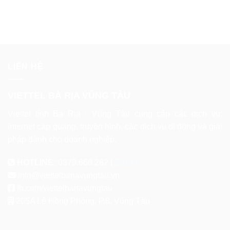
LIÊN HỆ
VIETTEL BÀ RỊA VŨNG TÀU
Viettel tỉnh Bà Rịa - Vũng Tàu cung cấp các dịch vụ:
internet cáp quang, truyền hình, các dịch vụ di động và giải
pháp dành cho doanh nghiệp.
HOTLINE:
0379.666.282 |
ZALO
info@viettelbariavungtau.vn
fb.com/viettelbariavungtau
205A Lê Hồng Phong, P.8, Vũng Tàu