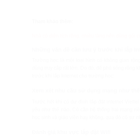
Tham khảo thêm:
Nhà có diện tích rộng, nhiều tầng nên dùng gói c
Những vấn đề cần lưu ý trước khi lắp I
Trường học là một loại hình có không gian rộn
dùng truy cập rất lớn. Do đó, để phủ sóng rộng 
trước khi lắp Internet cho trường học:
Xem xét nhu cầu sử dụng mạng như thế
Trước hết khi có dự định lắp đặt internet Viet
yếu như thế nào. Có cần hệ thống hai mạng ri
học sinh và giáo viên hay không, qua đó có sự nh
Đánh giá khu vực lắp đặt Wifi