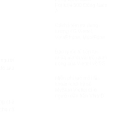
Fortune 500 Đông Nam
Á
Cách kiểm tra dung
lượng 4G Viettel,
VinaPhone, MobiFone
Báo quốc tế tiếp tục
nhấn mạnh vai trò quan
g người
trọng của Viettel về 5G
 đề sau
Miễn phí tạo mới tài
khoản chữ ký số
MySign Viettel cho
người dân trên VNeID
ạng chủ
cho cả