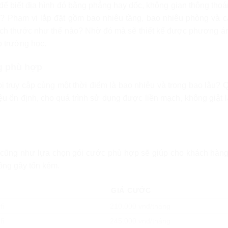
 để biết địa hình đó bằng phẳng hay dốc, không gian thông tho
i? Phạm vi lắp đặt gồm bao nhiêu tầng, bao nhiêu phòng và c
ch thước như thế nào? Nhờ đó mà sẽ thiết kế được phương án
o trường học.
g phù hợp
ị truy cập cùng một thời điểm là bao nhiêu và trong bao lâu? 
u ổn định, cho quá trình sử dụng được liền mạch, không giật 
ết cũng như lựa chọn gói cước phù hợp sẽ giúp cho khách hàn
ông gây tốn kém.
GIÁ CƯỚC
fi
210.000 vnđ/tháng
fi
245.000 vnđ/tháng