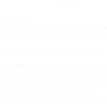
299.000 vnđ/tháng
Gbps.
uả cho trường học
ifi hiệu quả nhất hiện nay cho trường học với các hệ thống đi
 cầu sử dụng. Hệ thống
Home Wifi Viettel
đã và đang được khá
ư:
ền tải sóng wifi tới mọi vị trí khác nhau trong trường, kể c
n đại cho phép chuyển vùng liền mạch hay khắc phục sự cố t
tục.
ùng không cần phải kết nối lại wifi khi thay đổi vị trí. Cùng vớ
ng lại tính bảo mật cao, an toàn cho người sử dụng.
cản tốt giúp cho chất lượng tín hiệu lúc nào cũng đảm bảo.
n kết nối không dây phủ đều các phòng và mọi khu vực mà kh