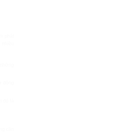
ểm phát
 nhiều
ả những
ự động
i đó là
ông cần