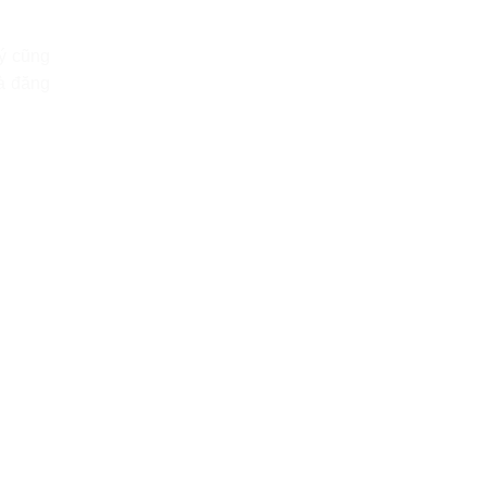
ý cũng
à đăng