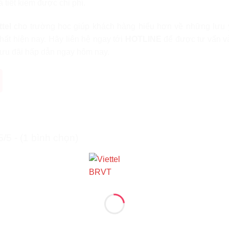
 tiết kiệm được chi phí.
ttel
cho trường học giúp khách hàng hiểu hơn về những lưu 
hất hiện nay. Hãy liên hệ ngay tới
HOTLINE
để được tư vấn v
nh ưu đãi hấp dẫn ngay hôm nay.
5/5 - (1 bình chọn)