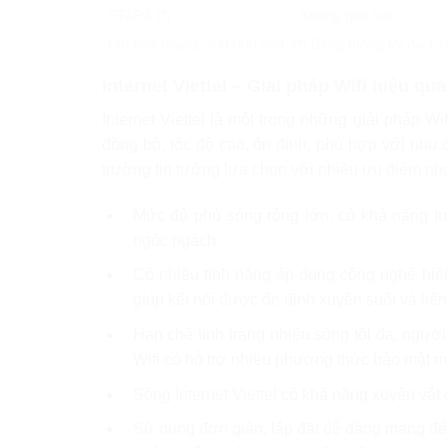
STAR3 (*)
Không giới hạn
Phí hòa mạng: 300.000 vnđ. (*) Băng thông tối đa 1 
Internet Viettel – Giải pháp Wifi hiệu q
Internet Viettel là một trong những giải pháp W
đồng bộ, tốc độ cao, ổn định, phù hợp với nhu
trường tin tưởng lựa chọn với nhiều ưu điểm nh
Mức độ phủ sóng rộng lớn, có khả năng truy
ngóc ngách.
Có nhiều tính năng áp dụng công nghệ hiệ
giúp kết nối được ổn định xuyên suốt và liên 
Hạn chế tình trạng nhiễu sóng tối đa, người d
Wifi có hỗ trợ nhiều phương thức bảo mật ma
Sóng Internet Viettel có khả năng xuyên vật 
Sử dụng đơn giản, lắp đặt dễ dàng mang đế