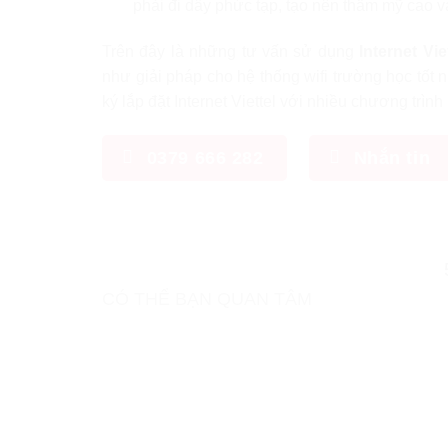
phải đi dây phức tạp, tạo nên thẩm mỹ cao và
Trên đây là những tư vấn sử dụng
Internet Vie
như giải pháp cho hệ thống wifi trường học tốt n
ký lắp đặt Internet Viettel với nhiều chương trì
0379 666 282
Nhắn tin
CÓ THỂ BẠN QUAN TÂM