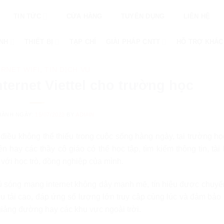
TIN TỨC
CỬA HÀNG
TUYỂN DỤNG
LIÊN HỆ
ÌNH
THIẾT BỊ
TẠP CHÍ
GIẢI PHÁP CNTT
HỖ TRỢ KHÁC
ERNET WIFI
,
TIN DỊCH VỤ
ternet Viettel cho trường học
HÀNH NGÀY:
15/07/2023
BY
ADMIN
 điều không thể thiếu trong cuộc sống hàng ngày, tại trường h
n hay các thầy cô giáo có thể học tập, tìm kiếm thông tin, tài 
n với học trò, đồng nghiệp của mình.
ủ sóng mạng internet không dây mạnh mẽ, tín hiệu được chuyể
u tải cao, đáp ứng số lượng lớn truy cập cùng lúc và đảm bảo 
giảng đường hay các khu vực ngoài trời.