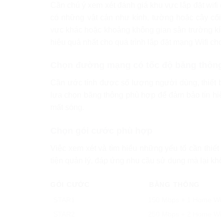
Cần chú ý xem xét đánh giá khu vực lắp đặt wifi
có những vật cản như kính, tường hoặc cây cố
vực khác hoặc khoảng không gian sân trường kí
hiệu quả nhất cho quá trình lắp đặt mạng Wifi ch
Chọn đường mạng có tốc độ băng thôn
Cần ước tính được số lượng người dùng, thiết b
lựa chọn băng thông phù hợp để đảm bảo tín hiệ
mất sóng.
Chọn gói cước phù hợp
Việc xem xét và tìm hiểu những yếu tố cần thi
tiện quản lý, đáp ứng nhu cầu sử dụng mà lại kh
GÓI CƯỚC
BĂNG THÔNG
STAR1
150 Mbps + 1 Home Wi
STAR2
250 Mbps + 2 Home Wi