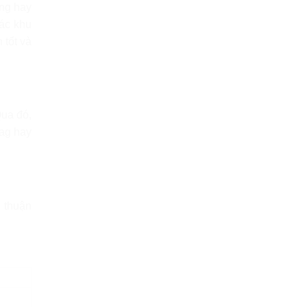
áng hay
ác khu
 tốt và
Qua đó,
lag hay
g thuận