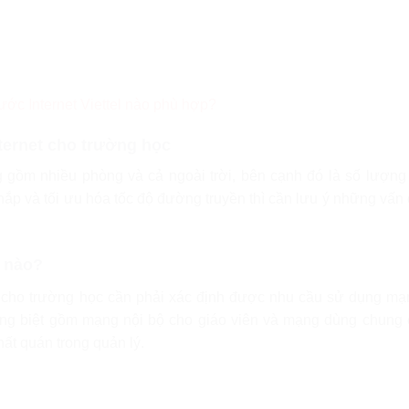
ước Internet Viettel nào phù hợp?
nternet cho trường học
g gồm nhiều phòng và cả ngoài trời, bên cạnh đó là số lượn
khắp và tối ưu hóa tốc độ đường truyền thì cần lưu ý những vấn
 nào?
tel cho trường học cần phải xác định được nhu cầu sử dụng m
êng biệt gồm mạng nội bộ cho giáo viên và mạng dùng chung 
ất quán trong quản lý.