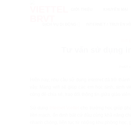
Skip
GIỚI THIỆU
KHUYẾN MẠI
to
content
DỊCH VỤ DI ĐỘNG
INTERNET / TRUYỀN H
INT
Tư vấn sử dụng in
PHÁT 
Hiện nay, nhu cầu sử dụng internet đã trở thành
vậy. Mạng wifi sẽ giúp các em học sinh, sinh viê
cũng để chia sẻ, trao đổi thông tin giữa giáo viê
Sử dụng
Internet Viettel
cho trường học giúp ph
liền mạch, ổn định bất cứ đâu cùng khả năng chị
nhanh chóng, liên tục từ những khu phòng học, 