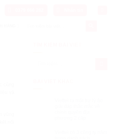
0379 666 282
Nhắn tin
SEARCH BUTTON
Search
H HÀNG
for:
TÌM KIẾM BÀI VIẾT
Tìm
kiếm:
BÀI VIẾT KHÁC
ọc cũng
liệu và
Viettel ra mắt trợ lý ảo
giải đáp thắc mắc về
chính quyền địa
n vùng
phương 2 cấp
kết nối
Viettel có 3 công ty nằm
trong danh sách