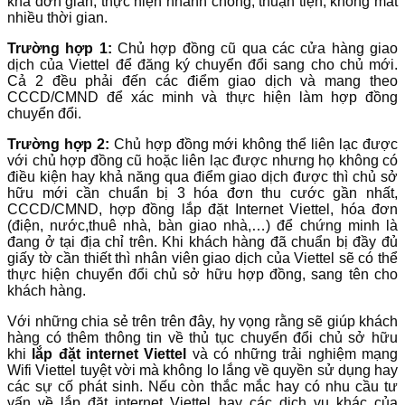
khá đơn giản, thực hiện nhanh chóng, thuận tiện, không mất
nhiều thời gian.
Trường hợp 1:
Chủ hợp đồng cũ qua các cửa hàng giao
dịch của Viettel để đăng ký chuyển đổi sang cho chủ mới.
Cả 2 đều phải đến các điểm giao dịch và mang theo
CCCD/CMND để xác minh và thực hiện làm hợp đồng
chuyển đổi.
Trường hợp 2:
Chủ hợp đồng mới không thể liên lạc được
với chủ hợp đồng cũ hoặc liên lạc được nhưng họ không có
điều kiện hay khả năng qua điểm giao dịch được thì chủ sở
hữu mới cần chuẩn bị 3 hóa đơn thu cước gần nhất,
CCCD/CMND, hợp đồng lắp đặt Internet Viettel, hóa đơn
(điện, nước,thuê nhà, bàn giao nhà,…) để chứng minh là
đang ở tại địa chỉ trên. Khi khách hàng đã chuẩn bị đầy đủ
giấy tờ cần thiết thì nhân viên giao dịch của Viettel sẽ có thể
thực hiện chuyển đổi chủ sở hữu hợp đồng, sang tên cho
khách hàng.
Với những chia sẻ trên trên đây, hy vọng rằng sẽ giúp khách
hàng có thêm thông tin về thủ tục chuyển đổi chủ sở hữu
khi
lắp đặt internet Viettel
và có những trải nghiệm mạng
Wifi Viettel tuyệt vời mà không lo lắng về quyền sử dụng hay
các sự cố phát sinh. Nếu còn thắc mắc hay có nhu cầu tư
vấn về lắp đặt internet Viettel hay các dịch vụ khác của