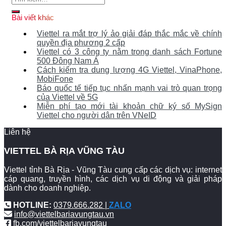
kiếm:
Bài viết khác
Viettel ra mắt trợ lý ảo giải đáp thắc mắc về chính
quyền địa phương 2 cấp
Viettel có 3 công ty nằm trong danh sách Fortune
500 Đông Nam Á
Cách kiểm tra dung lượng 4G Viettel, VinaPhone,
MobiFone
Báo quốc tế tiếp tục nhấn mạnh vai trò quan trọng
của Viettel về 5G
Miễn phí tạo mới tài khoản chữ ký số MySign
Viettel cho người dân trên VNeID
Liên hệ
VIETTEL BÀ RỊA VŨNG TÀU
Viettel tỉnh Bà Rịa - Vũng Tàu cung cấp các dịch vụ: internet
cáp quang, truyền hình, các dịch vụ di động và giải pháp
dành cho doanh nghiệp.
HOTLINE:
0379.666.282 |
ZALO
info@viettelbariavungtau.vn
fb.com/viettelbariavungtau