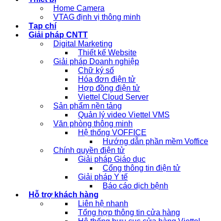
Home Camera
VTAG định vị thông minh
Tạp chí
Giải pháp CNTT
Digital Marketing
Thiết kế Website
Giải pháp Doanh nghiệp
Chữ ký số
Hóa đơn điện tử
Hợp đồng điện tử
Viettel Cloud Server
Sản phẩm nền tảng
Quản lý video Viettel VMS
Văn phòng thông minh
Hệ thống VOFFICE
Hướng dẫn phần mềm Voffice
Chính quyền điện tử
Giải pháp Giáo dục
Cổng thông tin điện tử
Giải pháp Y tế
Báo cáo dịch bệnh
Hỗ trợ khách hàng
Liên hệ nhanh
Tổng hợp thông tin cửa hàng