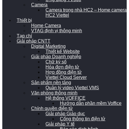
Camera
Camera trong nhà HC2 – Home camera
HC2 Viettel
Thiết bị
Home Camera
VTAG định vị thông minh
Tạp chí
Giải pháp CNTT
Digital Marketing
Thiết kế Website
Giải pháp Doanh nghiệp
Chữ ký số
Hóa đơn điện tử
Hợp đồng điện tử
Viettel Cloud Server
Sản phẩm nền tảng
Quản lý video Viettel VMS
Văn phòng thông minh
Hệ thống VOFFICE
Hướng dẫn phần mềm Voffice
Chính quyền điện tử
Giải pháp Giáo dục
Cổng thông tin điện tử
Giải pháp Y tế