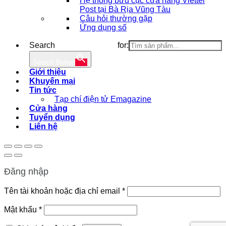
Hệ thống bưu cục cửa hàng Viettel
Post tại Bà Rịa Vũng Tàu
Câu hỏi thường gặp
Ứng dụng số
Search for:
Search Button
Giới thiệu
Khuyến mại
Tin tức
Tạp chí điện tử Emagazine
Cửa hàng
Tuyển dụng
Liên hệ
Đăng nhập
Bắt
Tên tài khoản hoặc địa chỉ email
*
buộc
Bắt
Mật khẩu
*
buộc