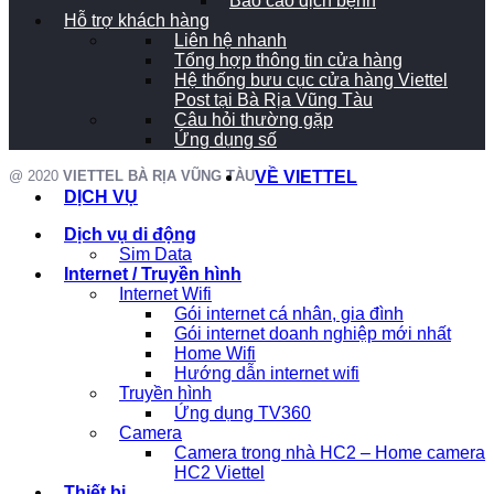
Báo cáo dịch bệnh
Hỗ trợ khách hàng
Liên hệ nhanh
Tổng hợp thông tin cửa hàng
Hệ thống bưu cục cửa hàng Viettel
Post tại Bà Rịa Vũng Tàu
Câu hỏi thường gặp
Ứng dụng số
@ 2020
VIETTEL BÀ RỊA VŨNG TÀU
VỀ VIETTEL
DỊCH VỤ
Dịch vụ di động
Sim Data
Internet / Truyền hình
Internet Wifi
Gói internet cá nhân, gia đình
Gói internet doanh nghiệp mới nhất
Home Wifi
Hướng dẫn internet wifi
Truyền hình
Ứng dụng TV360
Camera
Camera trong nhà HC2 – Home camera
HC2 Viettel
Thiết bị