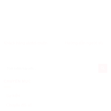
Khách hàng viettel muốn
Hướng dẫn người dùng
nâng cấp lên gói cước home
phần mềm Voffice – Hệ
wifi viettel, phải làm sao?
thống quản lý văn bản Viettel
SEARCH BUT
Search
for:
CHUYÊN MỤC
Sự kiện
Chuyển đổi số