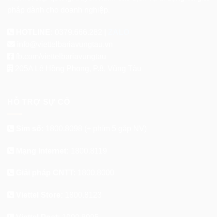
pháp dành cho doanh nghiệp.
HOTLINE:
0379.666.282 |
ZALO
info@viettelbariavungtau.vn
fb.com/viettelbariavungtau
205A Lê Hồng Phong, P.8, Vũng Tàu
HỖ TRỢ SỰ CỐ
Sim số:
1800.8098
(+ phím 5 gặp NV)
Mạng Internet:
1800.8119
Giải pháp CNTT:
1800.8000
Viettel Store:
1800.8123