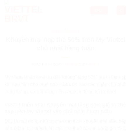
Skip
to
CALL
content
KHUYẾN MẠI
Khuyến mại nạp thẻ 50% trên My Viettel
chủ nhật hàng tuần
PHÁT HÀNH NGÀY:
19/08/2023
BY
ADMIN
My Viettel triển khai ưu đãi “khủng” tặng 50% giá trị thẻ nạp
khi nạp tiền cho thuê bao trả trước vào các ngày chủ nhật
trong tháng, cơ hội vàng nên các bạn đừng bỏ lỡ nhé!
Viettel triển khai Khuyến mại tặng 50% giá trị thẻ
nạp trên My Viettel vào chủ nhật hàng tuần
Đây là một trong những chương trình khuyến mại siêu hấp
dẫn nhằm tạo điều kiện cho các thuê bao di động gia tăng