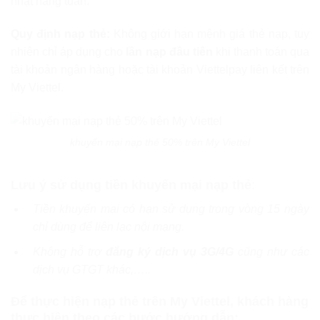
nhật hàng tuần.
Quy định nạp thẻ:
Không giới hạn mệnh giá thẻ nạp, tuy
nhiên chỉ áp dụng cho
lần nạp đầu tiên
khi thanh toán qua
tài khoản ngân hàng hoặc tài khoản Viettelpay liên kết trên
My Viettel.
khuyến mại nạp thẻ 50% trên My Viettel
Lưu ý sử dụng tiền khuyến mại nạp thẻ
:
Tiền khuyến mại có hạn sử dụng trong vòng 15 ngày
chỉ dùng để liên lạc nội mạng.
Không hỗ trợ
đăng ký dịch vụ 3G/4G
cũng như các
dịch vụ GTGT khác,…..
Để thực hiện nạp thẻ trên My Viettel, khách hàng
thực hiện theo các bước hướng dẫn: