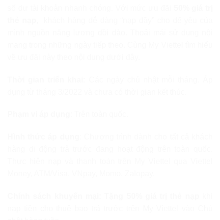
số dư tài khoản nhanh chóng. Với mức ưu đãi
50% giá trị
thẻ nạp
, khách hàng dễ dàng “nạp đầy” cho dế yêu của
mình nguồn năng lượng dồi dào. Thoải mái sử dụng nội
mạng trong những ngày tiếp theo. Cùng My Viettel tìm hiểu
về ưu đãi này theo nội dung dưới đây.
Thời gian triển khai
:
Các ngày chủ nhật mỗi tháng. Áp
dụng từ tháng 3/2022 và chưa có thời gian kết thúc.
Phạm vi áp dụng
: Trên toàn quốc.
Hình thức áp dụng
: Chương trình dành cho tất cả khách
hàng di động trả trước đang hoạt động trên toàn quốc.
Thực hiện nạp và thanh toán trên My Viettel qua Viettel
Money, ATM/Visa, VNpay, Momo, Zalopay.
Chính sách khuyến mại: Tặng 50% giá trị thẻ nạp
khi
nạp tiền cho thuê bao trả trước trên My Viettel vào Chủ