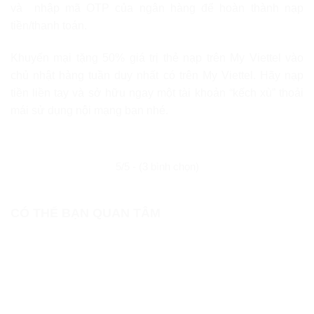
và nhập mã OTP của ngân hàng để hoàn thành nạp
tiền/thanh toán.
Khuyến mại tặng 50% giá trị thẻ nạp trên My Viettel vào
chủ nhật hàng tuần duy nhất có trên My Viettel. Hãy nạp
tiền liền tay và sở hữu ngay một tài khoản “kếch xù” thoải
mái sử dụng nội mạng bạn nhé.
5/5 - (3 bình chọn)
CÓ THỂ BẠN QUAN TÂM