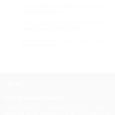
Báo quốc tế tiếp tục nhấn mạnh vai trò quan
trọng của Viettel về 5G
Miễn phí tạo mới tài khoản chữ ký số MySign
Viettel cho người dân trên VNeID
Thủ tướng trao giải Gương mặt trẻ tiêu biểu cho
thanh niên Viettel
LIÊN HỆ
VIETTEL BÀ RỊA VŨNG TÀU
Viettel tỉnh Bà Rịa - Vũng Tàu cung cấp các dịch vụ:
internet cáp quang, truyền hình, các dịch vụ di động và giải