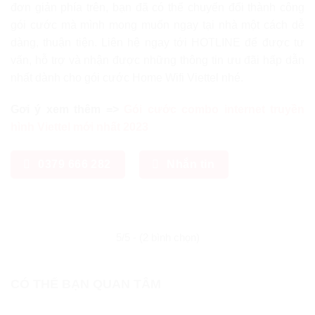
đơn giản phía trên, bạn đã có thể chuyển đổi thành công
gói cước mà mình mong muốn ngay tại nhà một cách dễ
dàng, thuận tiện. Liên hệ ngay tới HOTLINE để được tư
vấn, hỗ trợ và nhận được những thông tin ưu đãi hấp dẫn
nhất dành cho gói cước Home Wifi Viettel nhé.
Gơi ý xem thêm =>
Gói cước combo internet truyền
hình Viettel mới nhất 2023
0379 666 282
Nhắn tin
5/5 - (2 bình chọn)
CÓ THỂ BẠN QUAN TÂM