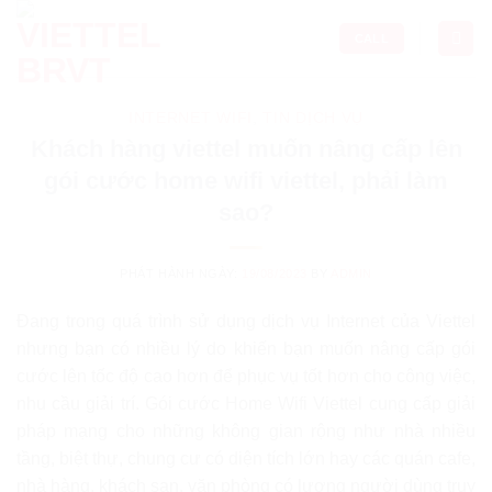
Skip
to
CALL
content
INTERNET WIFI
,
TIN DỊCH VỤ
Khách hàng viettel muốn nâng cấp lên
gói cước home wifi viettel, phải làm
sao?
PHÁT HÀNH NGÀY:
19/08/2023
BY
ADMIN
Đang trong quá trình sử dụng dịch vụ Internet của Viettel
nhưng bạn có nhiều lý do khiến bạn muốn nâng cấp gói
cước lên tốc độ cao hơn để phục vụ tốt hơn cho công việc,
nhu cầu giải trí. Gói cước Home Wifi Viettel cung cấp giải
pháp mạng cho những không gian rộng như nhà nhiều
tầng, biệt thự, chung cư có diện tích lớn hay các quán cafe,
nhà hàng, khách sạn, văn phòng có lượng người dùng truy