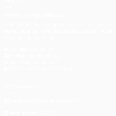
LIÊN HỆ
VIETTEL BÀ RỊA VŨNG TÀU
Viettel tỉnh Bà Rịa - Vũng Tàu cung cấp các dịch vụ:
internet cáp quang, truyền hình, các dịch vụ di động và giải
pháp dành cho doanh nghiệp.
HOTLINE:
0379.666.282 |
ZALO
info@viettelbariavungtau.vn
fb.com/viettelbariavungtau
205A Lê Hồng Phong, P.8, Vũng Tàu
HỖ TRỢ SỰ CỐ
Sim số:
1800.8098
(+ phím 5 gặp NV)
Mạng Internet:
1800.8119