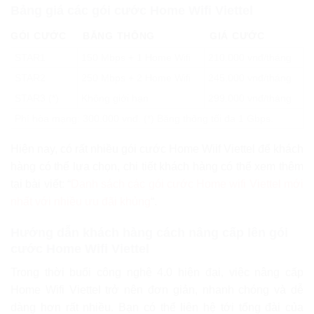
Bảng giá các gói cước Home Wifi Viettel
GÓI CƯỚC
BĂNG THÔNG
GIÁ CƯỚC
STAR1
150 Mbps + 1 Home Wifi
210.000 vnđ/tháng
STAR2
250 Mbps + 2 Home Wifi
245.000 vnđ/tháng
STAR3 (*)
Không giới hạn
299.000 vnđ/tháng
Phí hòa mạng: 300.000 vnđ. (*) Băng thông tối đa 1 Gbps.
Hiện nay, có rất nhiều gói cước Home Wiif Viettel để khách
hàng có thể lựa chọn, chi tiết khách hàng có thể xem thêm
tại bài viết: “
Danh sách các gói cước Home wifi Viettel mới
nhất với nhiều ưu đãi khủng
“.
Hướng dẫn khách hàng cách nâng cấp lên gói
cước Home Wifi Viettel
Trong thời buổi công nghệ 4.0 hiện đại, việc nâng cấp
Home Wifi Viettel trở nên đơn giản, nhanh chóng và dễ
dàng hơn rất nhiều. Bạn có thể liên hệ tới tổng đài của