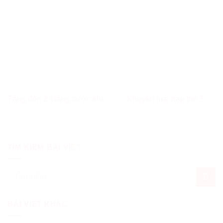
Tặng đến 2 tháng cước khi
Khuyến mại nạp thẻ 50%
đăng ký gói cước internet
trên My Viettel chủ nhật hàng
HOMET
tuần
TÌM KIẾM BÀI VIẾT
Tìm
kiếm:
BÀI VIẾT KHÁC