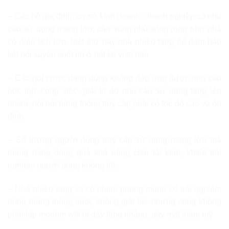
– Các hộ gia đình, cơ sở kinh doanh, doanh nghiệp có nhu
cầu sử dụng mạng lớn, cần vùng phủ sóng rộng như nhà
có diện tích lớn, biệt thự hay nhà nhiều tầng để đảm bảo
kết nối xuyên suốt dù ở bất kể vị trí nào.
– Các gói cước đang dùng không đáp ứng được nhu cầu
học tập, công việc, giải trí do nhu cầu sử dụng tăng lên
nhiều, đòi hỏi băng thông truy cập phải có tốc độ cao và ổn
định.
– Số lượng người dùng truy cập sử dụng mạng lớn mà
mạng đang dùng quá khả năng chịu tải kém, khiến trải
nghiệm người dùng không tốt.
– Nhà nhiều tầng và có nhiều phòng muốn có trải nghiệm
dùng mạng thông suốt, không giật lác nhưng cũng không
phải lắp modem wifi đi dây lằng nhằng, gây mất thẩm mỹ.