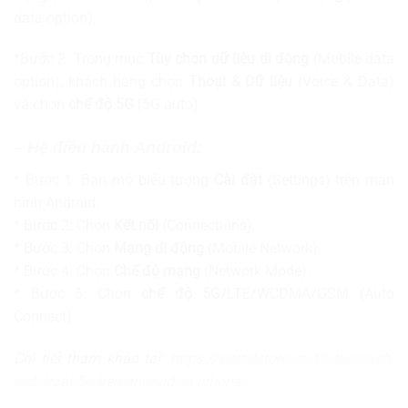
data option).
*Bước 2: Trong mục
Tùy chọn dữ liệu di động
(Mobile data
option), khách hàng chọn
Thoại & Dữ liệu
(Voice & Data)
và chọn
chế độ 5G
(5G auto).
– Hệ điều hành Android:
* Bước 1: Bạn mở biểu tượng
Cài đặt
(Settings) trên màn
hình Android.
* Bước 2: Chọn
Kết nối
(Connections).
* Bước 3: Chọn
Mạng di động
(Mobile Network).
* Bước 4: Chọn
Chế độ mạng
(Network Mode).
* Bước 5: Chọn
chế độ 5G/
LTE/WCDMA/GSM (Auto
Connect).
Chi tiết tham khảo tại:
https://viettelstore.vn/tin-tuc/cach-
kich-hoat-5g-tren-android-va-iphone