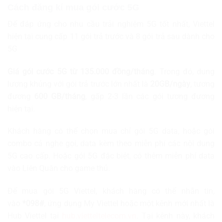
Cách
đ
ăng kí mua gói cước
5G
Để đáp ứng cho nhu cầu trải nghiệm 5G tốt nhất, Viettel
hiện tại cung cấp 11 gói trả trước và 8 gói trả sau dành cho
5G
Giá gói cước 5G từ 135.000 đồng/tháng
. Trong đó, dung
lượng khủng với gói trả trước lớn nhất là
20GB/ngày
, tương
đương
600 GB/tháng
, gấp 2-3 lần các gói tương đương
hiện tại.
Khách hàng có thể chọn mua chỉ gói 5G data, hoặc gói
combo cả nghe gọi, data kèm theo miễn phí các nội dung
5G cao cấp. Hoặc gói 5G đặc biệt, có thêm miễn phí data
vào Liên Quân cho game thủ.
Để mua gói 5G Viettel, khách hàng có thể nhắn tin,
vào
*098#
, ứng dụng My Viettel hoặc một kênh mới nhất là
Hub Viettel tại
hub.vietteltelecom.vn
. Tại kênh này, khách