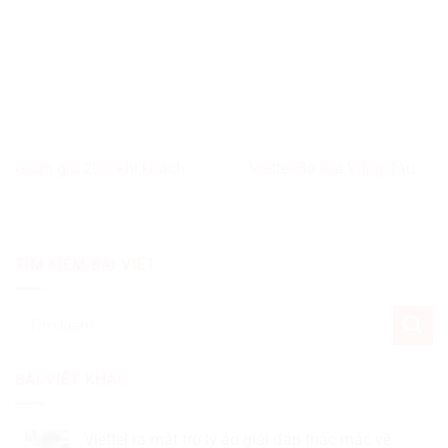
Giảm giá 20% khi khách
Viettel Bà Rịa Vũng Tàu tổ
hàng mua gói chu kỳ 30
chức Roadshow chính thức
ngày trở lên
khai trương 5G vào ngày
15/10
TÌM KIẾM BÀI VIẾT
Tìm
kiếm:
BÀI VIẾT KHÁC
Viettel ra mắt trợ lý ảo giải đáp thắc mắc về