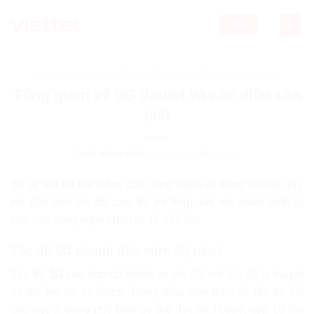
Skip
to
CALL
content
SIM DATA
,
SỰ KIỆN
,
CÔNG NGHỆ
,
TIN DỊCH VỤ
Tổng quan về 5G Viettel và các điều cần
biết
PHÁT HÀNH NGÀY:
14/10/2024
BY
ADMIN
5G là thế hệ thứ năm của công nghệ di động không dây,
với đặc tính tốc độ cao, độ trễ thấp, kết nối nhiều thiết bị
hơn các công nghệ khác từ 10-100 lần.
Tốc độ 5G nhanh đến mức độ nào?
Tốc độ
5G
cao hơn rất nhiều so với 4G, với tốc độ lý thuyết
có thể lên tới 10 Gbps. Trong điều kiện thực tế, tốc độ 5G
cho người dùng phổ biến có thể đạt tới 1Gbps, gấp 10 lần