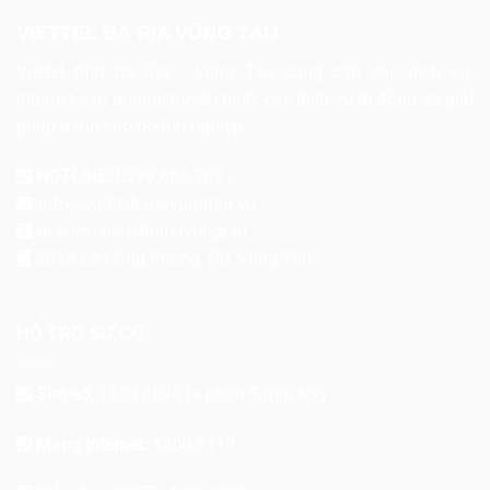
VIETTEL BÀ RỊA VŨNG TÀU
Viettel tỉnh Bà Rịa - Vũng Tàu cung cấp các dịch vụ:
internet cáp quang, truyền hình, các dịch vụ di động và giải
pháp dành cho doanh nghiệp.
HOTLINE:
0379.666.282 |
ZALO
info@viettelbariavungtau.vn
fb.com/viettelbariavungtau
205A Lê Hồng Phong, P.8, Vũng Tàu
HỖ TRỢ SỰ CỐ
Sim số:
1800.8098
(+ phím 5 gặp NV)
Mạng Internet:
1800.8119