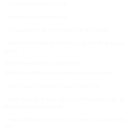
+ Sử dụng điện thoại hỗ trợ 5G
+ Bật chế độ 5G trên điện thoại
+ Sử dụng SIM từ 4G trở lên (không cần đổi SIM 5G)
+ Nhận được tin nhắn từ nhà mạng hoặc chủ động đăng kí
gói 5G
Điện thoại nào dùng được 5G?
Để biết được điện thoại của mình có hỗ trợ 5G không,
+ Khách hàng có thể kiểm tra logo 5G trên máy
+ Hoặc thông tin kĩ thuật máy trên vỏ máy/hướng dẫn sử
dụng/website của hãng máy
+ Hoặc chế độ mạng trong máy có hiển thị lựa chọn mạng
5G