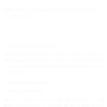
Danh
mục 1 số dòng máy điện thoại hỗ trợ 5G
tại Việt Nam:
Có
cần đ
ổi SIM
5G
hay ko?
Trước đây, khi chuyển đổi sử dụng từ mạng 3G sang 4G,
người dùng cần đổi SIM. Tuy nhiên, với mạng 5G, thuê bao
đang sử dụng SIM 4G không cần đổi SIM mới mà vẫn sử
dụng được.
Cách
b
ật 5G trên máy
?
– Hệ điều hành IOS:
*Bước 1: Khách hàng vào
Cài đặt
(Settings) ->>
Di
động
(Mobile service) ->> Tùy chọn
dữ liệu di động
(Mobile