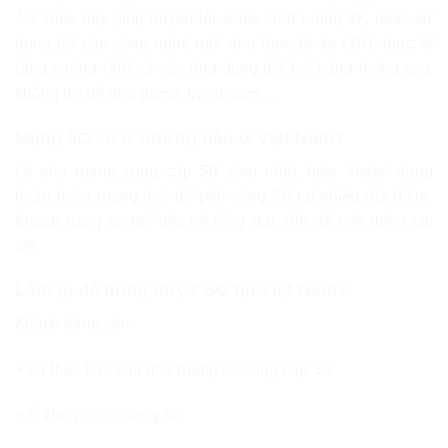
4G. Điều này giúp truyền tải video chất lượng 4K, hoặc sử
dụng tốt các công nghệ mới như thực tế ảo (VR), thực tế
tăng cường (AR) và các ứng dụng đòi hỏi băng thông cao,
không độ trễ như game, livestream …
Mạng 5G có ở những đâu ở Việt Nam?
Là nhà mạng cung cấp
5G
sớm nhất, hiện Viettel đang
hoàn thiện mạng lưới để phủ sóng 5G tại nhiều địa điểm.
Khách hàng có thể liên hệ tổng đài 198 để biết thêm chi
tiết.
Làm gì để dùng được
5G tại Việt Nam?
Khách hàng cần:
+ Là thuê bao của nhà mạng có cung cấp 5G
+ Ở khu vực có sóng 5G