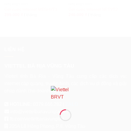
INTERNET WIFI
INTERNET WIFI
Gói cước Internet MESHVT3
Gói cước Internet NETVT2
299.000
₫
/
tháng
240.000
₫
/
tháng
LIÊN HỆ
VIETTEL BÀ RỊA VŨNG TÀU
Viettel tỉnh Bà Rịa - Vũng Tàu cung cấp các dịch vụ:
internet cáp quang, truyền hình, các dịch vụ di động và giải
pháp dành cho doanh nghiệp.
HOTLINE:
0379.666.282 |
ZALO
info@viettelbariavungtau.vn
fb.com/viettelbariavungtau
205A Lê Hồng Phong, P.8, Vũng Tàu