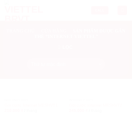
Skip
to
CALL
content
TRANG CHỦ
/
CỬA HÀNG
/
SẢN PHẨM ĐƯỢC GẮN
THẺ “INTERNET VIETTEL”
LỌC
INTERNET WIFI
INTERNET WIFI
Gói cước Internet MESHVT1
Gói cước Internet MESHVT2
210.000
₫
/
tháng
245.000
₫
/
tháng