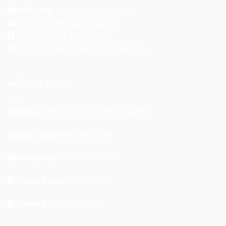
HOTLINE:
0379.666.282 |
ZALO
info@viettelbariavungtau.vn
fb.com/viettelbariavungtau
205A Lê Hồng Phong, P.8, Vũng Tàu
HỖ TRỢ SỰ CỐ
Sim số:
1800.8098
(+ phím 5 gặp NV)
Mạng Internet:
1800.8119
Giải pháp CNTT:
1800.8000
Viettel Store:
1800.8123
Viettel Post:
1900.8095