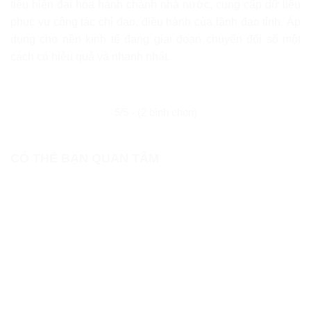
tiêu hiện đại hóa hành chánh nhà nước, cung cấp dữ liệu
phục vụ công tác chỉ đạo, điều hành của lãnh đạo tỉnh. Áp
dụng cho nền kinh tế đang giai đoạn chuyển đổi số một
cách có hiệu quả và nhanh nhất.
5/5 - (2 bình chọn)
CÓ THỂ BẠN QUAN TÂM