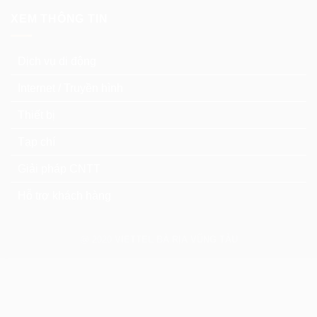
XEM THÔNG TIN
Dịch vụ di động
Internet / Truyền hình
Thiết bị
Tạp chí
Giải pháp CNTT
Hỗ trợ khách hàng
@ 2020
VIETTEL BÀ RỊA VŨNG TÀU