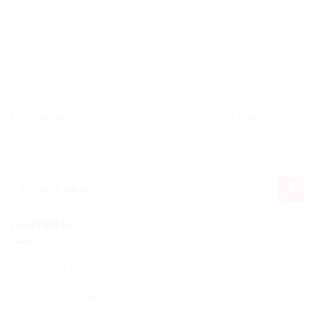
Hội thao nghiệp vụ chữa
Bà Rịa – Vũng Tàu trao Giấy
cháy cứu nạn, cứu hộ tại tỉnh
chứng nhận đầu tư và Biên
Bà Rịa – Vũng Tàu
bản ghi nhớ đầu tư cho 10
dự án
SEARCH BUT
Search
for:
CHUYÊN MỤC
Giải pháp Doanh nghiệp
Giải pháp Công nghệ Y tế