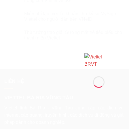
trọng của Viettel về 5G
Miễn phí tạo mới tài khoản chữ ký số MySign
Viettel cho người dân trên VNeID
Thủ tướng trao giải Gương mặt trẻ tiêu biểu cho
thanh niên Viettel
LIÊN HỆ
VIETTEL BÀ RỊA VŨNG TÀU
Viettel tỉnh Bà Rịa - Vũng Tàu cung cấp các dịch vụ:
internet cáp quang, truyền hình, các dịch vụ di động và giải
pháp dành cho doanh nghiệp.