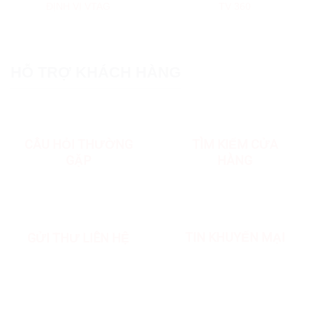
ĐỊNH VỊ VTAG
TV 360
HỖ TRỢ KHÁCH HÀNG
CÂU HỎI THƯỜNG
TÌM KIẾM CỬA
GẶP
HÀNG
TIN KHUYẾN MẠI
GỬI THƯ LIÊN HỆ