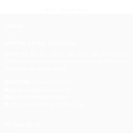
4.9/5 - (81 bình chọn)
LIÊN HỆ
VIETTEL BÀ RỊA VŨNG TÀU
Viettel tỉnh Bà Rịa - Vũng Tàu cung cấp các dịch vụ:
internet cáp quang, truyền hình, các dịch vụ di động và giải
pháp dành cho doanh nghiệp.
HOTLINE:
0379.666.282 |
ZALO
info@viettelbariavungtau.vn
fb.com/viettelbariavungtau
205A Lê Hồng Phong, P.8, Vũng Tàu
HỖ TRỢ SỰ CỐ