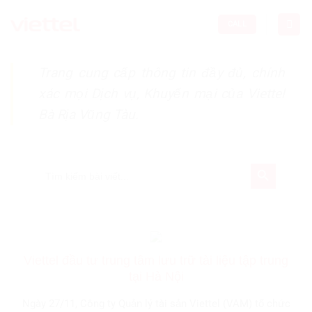
Skip
to
CALL
content
Trang cung cấp thông tin đầy đủ, chính
xác mọi Dịch vụ, Khuyến mại của Viettel
Bà Rịa Vũng Tàu.
SEARCH BUTTON
Search
for:
Viettel đầu tư trung tâm lưu trữ tài liệu tập trung
tại Hà Nội
Ngày 27/11, Công ty Quản lý tài sản Viettel (VAM) tổ chức