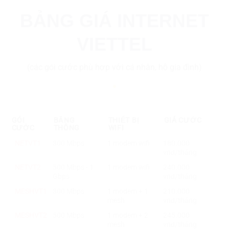
BẢNG GIÁ INTERNET
VIETTEL
(các gói cước phù hợp với cá nhân, hộ gia đình)
GÓI
BĂNG
THIẾT BỊ
GIÁ CƯỚC
CƯỚC
THÔNG
WIFI
NETVT1
300 Mbps
1 modem wifi
180.000
vnđ/tháng
NETVT2
500 Mbps - 1
1 modem wifi
240.000
Gbps
vnđ/tháng
MESHVT1
300 Mbps
1 modem + 1
210.000
mesh
vnđ/tháng
MESHVT2
500 Mbps
1 modem + 2
245.000
mesh
vnđ/tháng