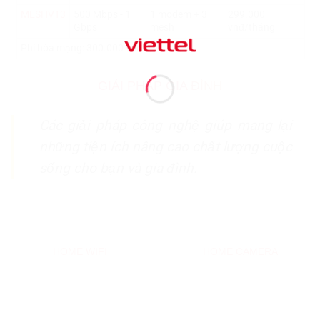
MESHVT3
500 Mbps - 1
1 modem + 3
299.000
Gbps
mesh
vnđ/tháng
Phí hòa mạng: 300.000 vnđ.
GIẢI PHÁP GIA ĐÌNH
Các giải pháp công nghệ giúp mang lại
những tiện ích nâng cao chất lượng cuộc
sống cho bạn và gia đình.
HOME WIFI
HOME CAMERA