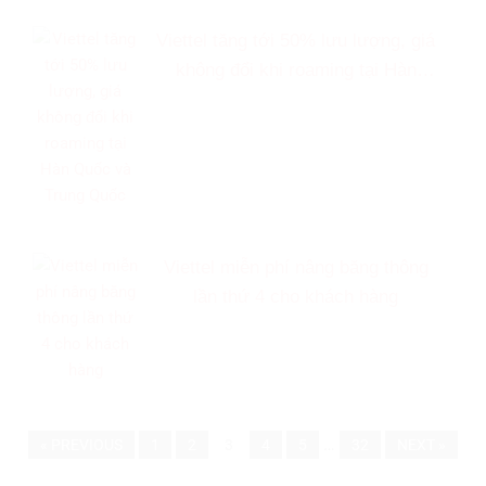
Viettel tăng tới 50% lưu lượng, giá
không đổi khi roaming tại Hàn
Quốc và Trung Quốc
Viettel miễn phí nâng băng thông
lần thứ 4 cho khách hàng
…
« PREVIOUS
1
2
3
4
5
32
NEXT »