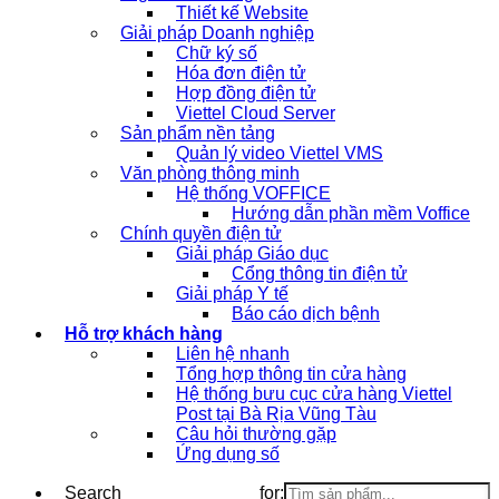
Thiết kế Website
Giải pháp Doanh nghiệp
Chữ ký số
Hóa đơn điện tử
Hợp đồng điện tử
Viettel Cloud Server
Sản phẩm nền tảng
Quản lý video Viettel VMS
Văn phòng thông minh
Hệ thống VOFFICE
Hướng dẫn phần mềm Voffice
Chính quyền điện tử
Giải pháp Giáo dục
Cổng thông tin điện tử
Giải pháp Y tế
Báo cáo dịch bệnh
Hỗ trợ khách hàng
Liên hệ nhanh
Tổng hợp thông tin cửa hàng
Hệ thống bưu cục cửa hàng Viettel
Post tại Bà Rịa Vũng Tàu
Câu hỏi thường gặp
Ứng dụng số
Search for: