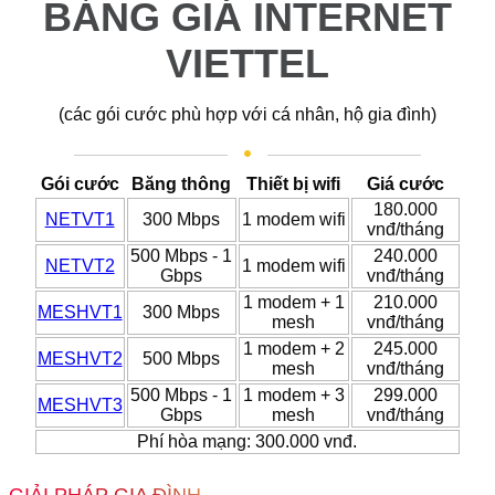
BẢNG GIÁ INTERNET
VIETTEL
(các gói cước phù hợp với cá nhân, hộ gia đình)
Gói cước
Băng thông
Thiết bị wifi
Giá cước
180.000
NETVT1
300 Mbps
1 modem wifi
vnđ/tháng
500 Mbps - 1
240.000
NETVT2
1 modem wifi
Gbps
vnđ/tháng
1 modem + 1
210.000
MESHVT1
300 Mbps
mesh
vnđ/tháng
1 modem + 2
245.000
MESHVT2
500 Mbps
mesh
vnđ/tháng
500 Mbps - 1
1 modem + 3
299.000
MESHVT3
Gbps
mesh
vnđ/tháng
Phí hòa mạng: 300.000 vnđ.
GIẢI PHÁP GIA ĐÌNH