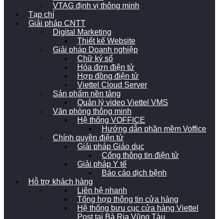
VTAG định vị thông minh
Tạp chí
Giải pháp CNTT
Digital Marketing
Thiết kế Website
Giải pháp Doanh nghiệp
Chữ ký số
Hóa đơn điện tử
Hợp đồng điện tử
Viettel Cloud Server
Sản phẩm nền tảng
Quản lý video Viettel VMS
Văn phòng thông minh
Hệ thống VOFFICE
Hướng dẫn phần mềm Voffice
Chính quyền điện tử
Giải pháp Giáo dục
Cổng thông tin điện tử
Giải pháp Y tế
Báo cáo dịch bệnh
Hỗ trợ khách hàng
Liên hệ nhanh
Tổng hợp thông tin cửa hàng
Hệ thống bưu cục cửa hàng Viettel
Post tại Bà Rịa Vũng Tàu