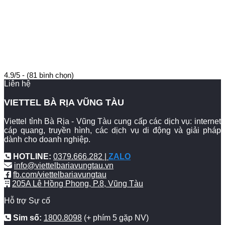
4.9/5 - (81 bình chọn)
Liên hệ
VIETTEL BÀ RỊA VŨNG TÀU
Viettel tỉnh Bà Rịa - Vũng Tàu cung cấp các dịch vụ: internet
cáp quang, truyền hình, các dịch vụ di động và giải pháp
dành cho doanh nghiệp.
HOTLINE:
0379.666.282 |
ZALO
info@viettelbariavungtau.vn
fb.com/viettelbariavungtau
205A Lê Hồng Phong, P.8, Vũng Tàu
Hỗ trợ Sự cố
Sim số:
1800.8098
(+ phím 5 gặp NV)