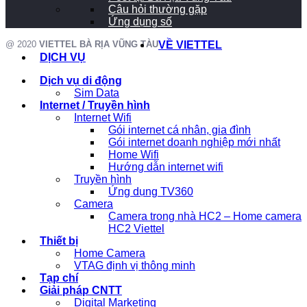
Câu hỏi thường gặp
Ứng dụng số
@ 2020
VIETTEL BÀ RỊA VŨNG TÀU
VỀ VIETTEL
DỊCH VỤ
Dịch vụ di động
Sim Data
Internet / Truyền hình
Internet Wifi
Gói internet cá nhân, gia đình
Gói internet doanh nghiệp mới nhất
Home Wifi
Hướng dẫn internet wifi
Truyền hình
Ứng dụng TV360
Camera
Camera trong nhà HC2 – Home camera
HC2 Viettel
Thiết bị
Home Camera
VTAG định vị thông minh
Tạp chí
Giải pháp CNTT
Digital Marketing