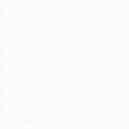
info@viettelbariavungtau.vn
fb.com/viettelbariavungtau
205A Lê Hồng Phong, P.8, Vũng Tàu
HỖ TRỢ SỰ CỐ
Sim số:
1800.8098
(+ phím 5 gặp NV)
Mạng Internet:
1800.8119
Giải pháp CNTT:
1800.8000
Viettel Store:
1800.8123
Viettel Post:
1900.8095
XEM THÔNG TIN