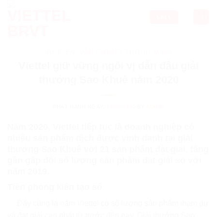
Skip
to
CALL
content
SỰ KIỆN
,
VĂN PHÒNG THÔNG MINH
Viettel giữ vững ngôi vị dẫn đầu giải
thưởng Sao Khuê năm 2020
PHÁT HÀNH NGÀY:
18/05/2020
BY
ADMIN
Năm 2020, Viettel tiếp tục là doanh nghiệp có
nhiều sản phẩm dịch được vinh danh tại giải
thưởng Sao Khuê với 21 sản phẩm đạt giải, tăng
gần gấp đôi số lượng sản phẩm đạt giải so với
năm 2019.
Tiên phong kiến tạo số
Đây cũng là năm Viettel có số lượng sản phẩm tham dự
và đạt giải cao nhất từ trước đến nay. Giải thưởng Sao