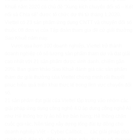
Khuê năm 2020 có chủ đề “Xung kích chuyển đổi số – Kết
nối và Chia sẻ” được tổ chức dự thi từ tháng 1.2020.
Viettel có 23 sản phẩm ứng dụng CNTT và chuyển đổi số
thuộc 08 đơn vị của Tập đoàn tham gia đề cử giải thưởng
Sao Khuê năm nay.
Vượt qua hơn 100 doanh nghiệp, Viettel trở thành
doanh nghiệp có số lượng sản phẩm tham dự và đạt giải
cao nhất với 21 sản phẩm được vinh danh, chiếm gần
20%. Ban giám khảo Sao Khuê đánh giá các sản phẩm
tham dự giải thưởng của Viettel chứng minh rất thuyết
phục hiệu quả triển khai thực tế trong lĩnh vực chuyển đổi
số.
21 sản phẩm đạt giải của Viettel tập trung vào nhóm các
giải pháp ứng dụng công nghệ 4.0 áp dụng công nghệ AI
như Hệ thống trợ lý ảo hỗ trợ bán hàng; Hệ thống chặn
cuộc gọi rác, Nền tảng xây dựng tổng đài tự động cho
doanh nghiệp Việt – Cyber Callbot; … các giải pháp cho
chính phủ điện tử, điện toán đám mây, dịch vụ số, thương