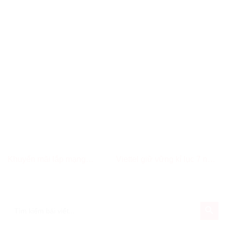
Khuyến mãi lắp mạng
Viettel giữ vững kỉ lục 7 năm
internet Viettel Côn Đảo
liên tiếp có nhiều sản phẩm
đạt giải thưởng tại Sao Khuê
năm 2021
SEARCH BUT
Search
for: