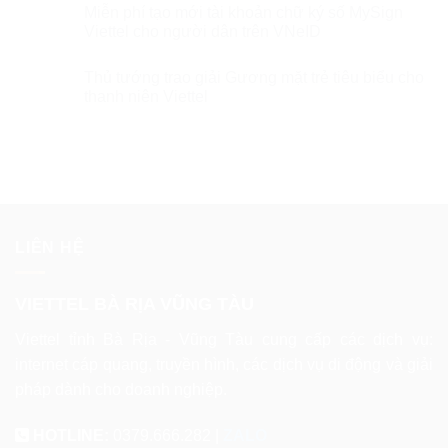
Miễn phí tạo mới tài khoản chữ ký số MySign
Viettel cho người dân trên VNeID
Thủ tướng trao giải Gương mặt trẻ tiêu biểu cho
thanh niên Viettel
LIÊN HỆ
VIETTEL BÀ RỊA VŨNG TÀU
Viettel tỉnh Bà Rịa - Vũng Tàu cung cấp các dịch vụ:
internet cáp quang, truyền hình, các dịch vụ di động và giải
pháp dành cho doanh nghiệp.
HOTLINE:
0379.666.282 |
ZALO