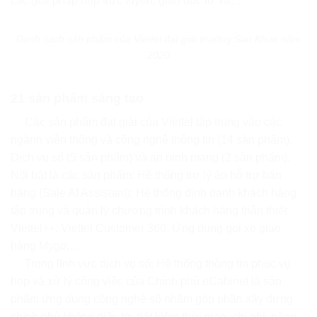
các giải pháp họp trực tuyến; giáo dục từ xa…
Danh sách sản phẩm của Viettel đạt giải thưởng Sao Khue năm
2020
21 sản phẩm sáng tạo
Các sản phẩm đạt giải của Viettel tập trung vào các
ngành viễn thông và công nghệ thông tin (14 sản phẩm),
Dịch vụ số (5 sản phẩm) và an ninh mạng (2 sản phẩm).
Nổi bật là các sản phẩm: Hệ thống trợ lý ảo hỗ trợ bán
hàng (Sale AI Assistant); Hệ thống định danh khách hàng
tập trung và quản lý chương trình khách hàng thân thiết
Viettel++; Viettel Customer 360; Ứng dụng gọi xe giao
hàng Mygo;…
Trong lĩnh vực dịch vụ số: Hệ thống thông tin phục vụ
họp và xử lý công việc của Chính phủ eCabinet là sản
phẩm ứng dụng công nghệ số nhằm góp phần xây dựng
chính phủ không giấy tờ, tiết kiệm thời gian, chi phí, nâng