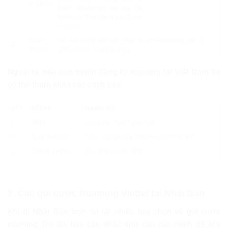
website
hoặc “Roaming” tại mục tìm
kiếm và thực hiện các bước
đăng ký
CSKH
Gọi +84989198198 (Tính cước Roaming gọi về
4
Viettel
CSKH theo vùng cước)
Ngoài ra, nếu bạn muốn đăng ký roaming tại Việt Nam thì
có thể tham khảo các cách sau:
STT
KÊNH
ĐĂNG KÝ
1
SMS
Soạn tin CVQT gửi 138
2
Qua website
Truy cập
tại đây
, vào mục ĐĂNG KÝ
3
CSKH Viettel
Gọi 198 (miễn phí)
2. Các gói cước Roaming Viettel tại Nhật Bản
Khi đi Nhật Bản, bạn có rất nhiều lựa chọn về gói cước
roaming. Do đó, hãy cân nhắc nhu cầu của mình để lựa