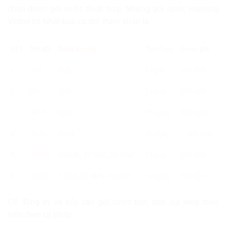
chọn được gói cước thích hợp. Những gói cước roaming
Viettel tại Nhật bạn có thể tham khảo là:
STT
Tên gói
Dung lượng
Thời hạn
Cước phí
1
DR3
1GB
3 ngày
130.000
2
DR7
2GB
7 ngày
250.000
3
DR15
5GB
15 ngày
550.000
4
DR30
10GB
30 ngày
1.100.000
5
CR200
400MB, 10 SMS, 20 phút
7 ngày
200.000
6
CR500
1.2GB, 20 SMS, 50 phút
10 ngày
500.000
Để đăng ký và hủy các gói cước trên, bạn vui lòng thực
hiện theo cú pháp: