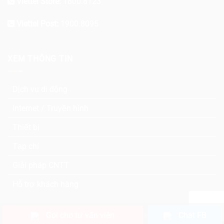
Viettel Store:
1800.8123
Viettel Post:
1900.8095
XEM THÔNG TIN
Dịch vụ di động
Internet / Truyền hình
Thiết bị
Tạp chí
Giải pháp CNTT
Hỗ trợ khách hàng
Gọi cho tư vấn viên
Chat FB
@ 2020
VIETTEL BÀ RỊA VŨNG TÀU