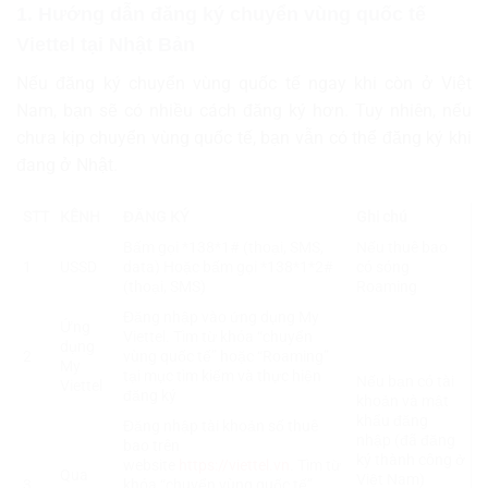
1. Hướng dẫn đăng ký chuyển vùng quốc tế
Viettel tại Nhật Bản
Nếu đăng ký chuyển vùng quốc tế ngay khi còn ở Việt
Nam, bạn sẽ có nhiều cách đăng ký hơn. Tuy nhiên, nếu
chưa kịp chuyển vùng quốc tế, bạn vẫn có thể đăng ký khi
đang ở Nhật.
STT
KÊNH
ĐĂNG KÝ
Ghi chú
Bấm gọi *138*1# (thoại, SMS,
Nếu thuê bao
1
USSD
data) Hoặc bấm gọi *138*1*2#
có sóng
(thoại, SMS)
Roaming
Đăng nhập vào ứng dụng My
Ứng
Viettel. Tìm từ khóa “chuyển
dụng
2
vùng quốc tế” hoặc “Roaming”
My
tại mục tìm kiếm và thực hiện
Nếu bạn có tài
Viettel
đăng ký
khoản và mật
khẩu đăng
Đăng nhập tài khoản số thuê
nhập (đã đăng
bao trên
ký thành công ở
website
https://viettel.vn
. Tìm từ
Qua
Việt Nam)
3
khóa “chuyển vùng quốc tế”