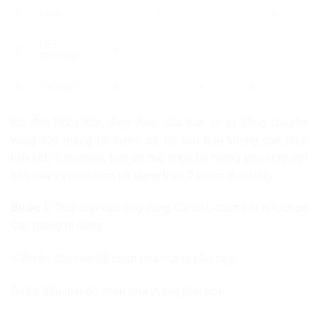
1
KDDI
x
x
NTT
2
x
x
x
x
x
x
x
DOCOMO
3
SoftBank
x
x
x
x
x
x
x
Khi đến Nhật Bản, điện thoại của bạn sẽ tự động chuyển
vùng đến mạng tại nước sở tại nên bạn không cần phải
liên kết. Tuy nhiên, bạn có thể chọn lại mạng phù hợp với
nhu cầu và mục đích sử dụng theo 2 bước dưới đây:
Bước 1:
Truy cập vào ứng dụng Cài đặt, chọn Kết nối, chọn
Các mạng di động
Bước đầu tiên để chọn nhà mạng phù hợp