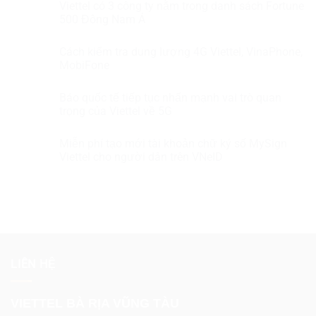
Viettel có 3 công ty nằm trong danh sách Fortune
500 Đông Nam Á
Cách kiểm tra dung lượng 4G Viettel, VinaPhone,
MobiFone
Báo quốc tế tiếp tục nhấn mạnh vai trò quan
trọng của Viettel về 5G
Miễn phí tạo mới tài khoản chữ ký số MySign
Viettel cho người dân trên VNeID
LIÊN HỆ
VIETTEL BÀ RỊA VŨNG TÀU