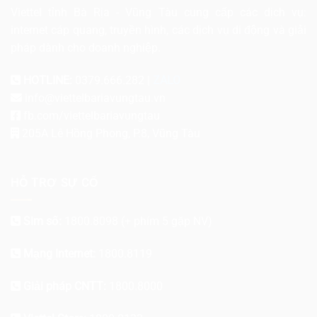
Viettel tỉnh Bà Rịa - Vũng Tàu cung cấp các dịch vụ:
internet cáp quang, truyền hình, các dịch vụ di động và giải
pháp dành cho doanh nghiệp.
HOTLINE:
0379.666.282 |
ZALO
info@viettelbariavungtau.vn
fb.com/viettelbariavungtau
205A Lê Hồng Phong, P.8, Vũng Tàu
HỖ TRỢ SỰ CỐ
Sim số:
1800.8098
(+ phím 5 gặp NV)
Mạng Internet:
1800.8119
Giải pháp CNTT:
1800.8000