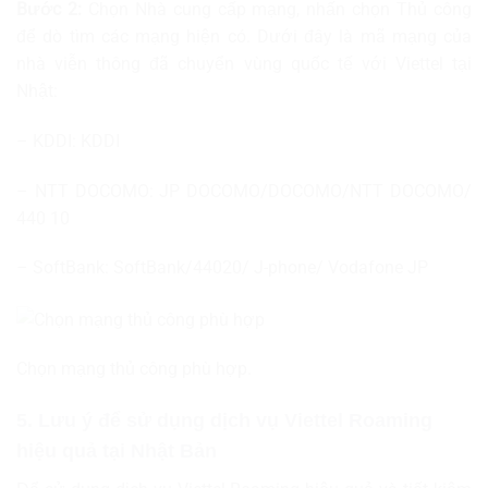
Bước 2:
Chọn Nhà cung cấp mạng, nhấn chọn Thủ công
để dò tìm các mạng hiện có. Dưới đây là mã mạng của
nhà viễn thông đã chuyển vùng quốc tế với Viettel tại
Nhật:
– KDDI: KDDI
– NTT DOCOMO: JP DOCOMO/DOCOMO/NTT DOCOMO/
440 10
– SoftBank: SoftBank/44020/ J-phone/ Vodafone JP
Chọn mạng thủ công phù hợp.
5. Lưu ý để sử dụng dịch vụ Viettel Roaming
hiệu quả tại Nhật Bản