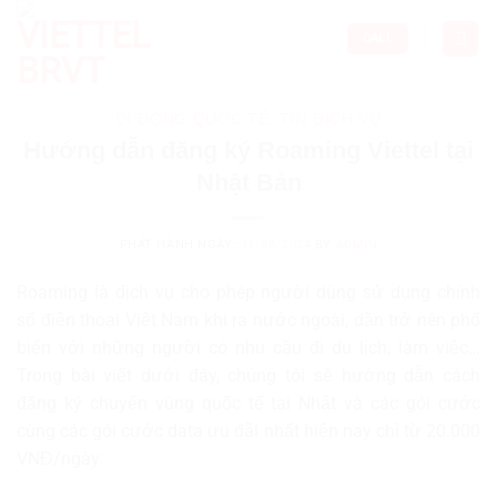
Skip
to
CALL
content
DI ĐỘNG QUỐC TẾ
,
TIN DỊCH VỤ
Hướng dẫn đăng ký Roaming Viettel tại
Nhật Bản
PHÁT HÀNH NGÀY:
11/08/2024
BY
ADMIN
Roaming là dịch vụ cho phép người dùng sử dụng chính
số điện thoại Việt Nam khi ra nước ngoài, dần trở nên phổ
biến với những người có nhu cầu đi du lịch, làm việc…
Trong bài viết dưới đây, chúng tôi sẽ hướng dẫn cách
đăng ký chuyển vùng quốc tế tại Nhật và các gói cước
cùng các gói cước data ưu đãi nhất hiện nay chỉ từ 20.000
VNĐ/ngày.