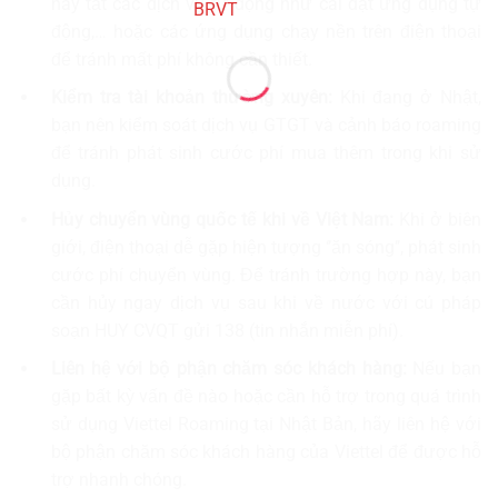
hãy tắt các dịch vụ tự động như cài đặt ứng dụng tự
động,… hoặc các ứng dụng chạy nền trên điện thoại
để tránh mất phí không cần thiết.
Kiểm tra tài khoản thường xuyên:
Khi đang ở Nhật,
bạn nên kiểm soát dịch vụ GTGT và cảnh báo roaming
để tránh phát sinh cước phí mua thêm trong khi sử
dụng.
Hủy chuyển vùng quốc tế khi về Việt Nam:
Khi ở biên
giới, điện thoại dễ gặp hiện tượng ‘’ăn sóng’’, phát sinh
cước phí chuyển vùng. Để tránh trường hợp này, bạn
cần hủy ngay dịch vụ sau khi về nước với cú pháp
soạn HUY CVQT gửi 138 (tin nhắn miễn phí).
Liên hệ với bộ phận chăm sóc khách hàng:
Nếu bạn
gặp bất kỳ vấn đề nào hoặc cần hỗ trợ trong quá trình
sử dụng Viettel Roaming tại Nhật Bản, hãy liên hệ với
bộ phận chăm sóc khách hàng của Viettel để được hỗ
trợ nhanh chóng.