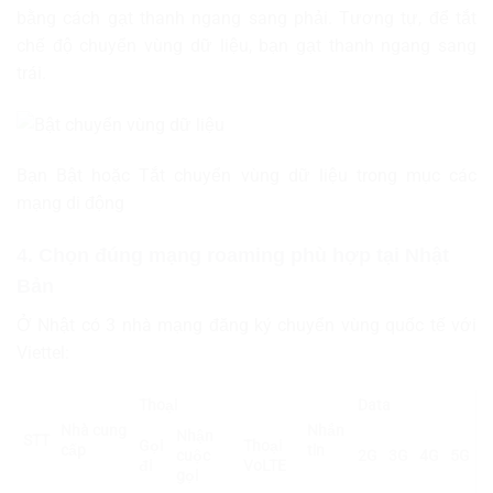
bằng cách gạt thanh ngang sang phải. Tương tự, để tắt
chế độ chuyển vùng dữ liệu, bạn gạt thanh ngang sang
trái.
Bạn Bật hoặc Tắt chuyển vùng dữ liệu trong mục các
mạng di động
4. Chọn đúng mạng roaming phù hợp tại Nhật
Bản
Ở Nhật có 3 nhà mạng đăng ký chuyển vùng quốc tế với
Viettel:
Thoại
Data
Nhà cung
Nhắn
Nhận
STT
Gọi
Thoại
cấp
tin
cuộc
2G
3G
4G
5G
đi
VoLTE
gọi