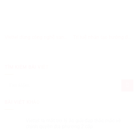
Viettel dùng công nghệ san
Trí tuệ nhân tạo hướng đến
sẻ khó khăn với doanh
đô thị thông minh
nghiệp mới
TÌM KIẾM BÀI VIẾT
Tìm
kiếm:
BÀI VIẾT KHÁC
Viettel ra mắt trợ lý ảo giải đáp thắc mắc về
chính quyền địa phương 2 cấp