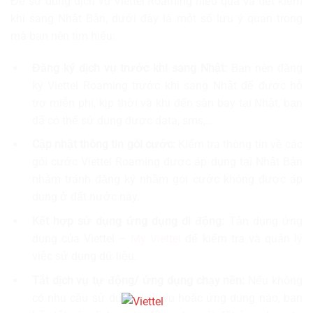
Để sử dụng dịch vụ Viettel Roaming hiệu quả và tiết kiệm
khi sang Nhật Bản, dưới đây là một số lưu ý quan trọng
mà bạn nên tìm hiểu:
Đăng ký dịch vụ trước khi sang Nhật:
Bạn nên đăng
ký Viettel Roaming trước khi sang Nhật để được hỗ
trợ miễn phí, kịp thời và khi đến sân bay tại Nhật, bạn
đã có thể sử dụng được data, sms,…
Cập nhật thông tin gói cước:
Kiểm tra thông tin về các
gói cước Viettel Roaming được áp dụng tại Nhật Bản
nhằm tránh đăng ký nhầm gói cước không được áp
dụng ở đất nước này.
Kết hợp sử dụng ứng dụng di động:
Tận dụng ứng
dụng của Viettel –
My Viettel
để kiểm tra và quản lý
việc sử dụng dữ liệu.
Tắt dịch vụ tự động/ ứng dụng chạy nền:
Nếu không
có nhu cầu sử dụng dịch vụ hoặc ứng dụng nào, bạn