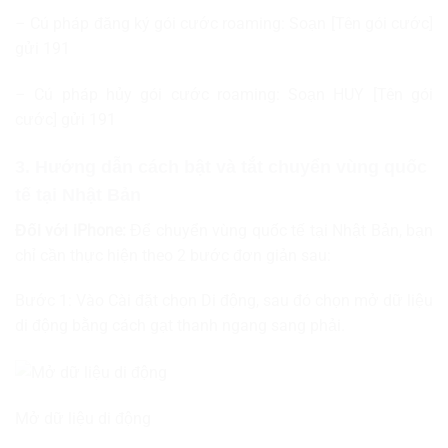
– Cú pháp đăng ký gói cước roaming: Soạn [Tên gói cước]
gửi 191
– Cú pháp hủy gói cước roaming: Soạn HUY [Tên gói
cước] gửi 191
3. Hướng dẫn cách bật và tắt chuyển vùng quốc
tế tại Nhật Bản
Đối với iPhone:
Để chuyển vùng quốc tế tại Nhật Bản, bạn
chỉ cần thực hiện theo 2 bước đơn giản sau:
Bước 1: Vào Cài đặt chọn Di động, sau đó chọn mở dữ liệu
di động bằng cách gạt thanh ngang sang phải.
Mở dữ liệu di động