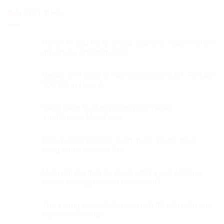
BÀI VIẾT KHÁC
Viettel ra mắt trợ lý ảo giải đáp thắc mắc về chính
quyền địa phương 2 cấp
Viettel có 3 công ty nằm trong danh sách Fortune
500 Đông Nam Á
Cách kiểm tra dung lượng 4G Viettel,
VinaPhone, MobiFone
Báo quốc tế tiếp tục nhấn mạnh vai trò quan
trọng của Viettel về 5G
Miễn phí tạo mới tài khoản chữ ký số MySign
Viettel cho người dân trên VNeID
Thủ tướng trao giải Gương mặt trẻ tiêu biểu cho
thanh niên Viettel