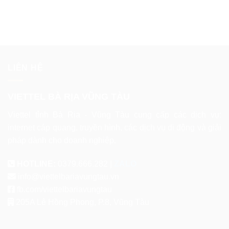
LIÊN HỆ
VIETTEL BÀ RỊA VŨNG TÀU
Viettel tỉnh Bà Rịa - Vũng Tàu cung cấp các dịch vụ:
internet cáp quang, truyền hình, các dịch vụ di động và giải
pháp dành cho doanh nghiệp.
HOTLINE:
0379.666.282 |
ZALO
info@viettelbariavungtau.vn
fb.com/viettelbariavungtau
205A Lê Hồng Phong, P.8, Vũng Tàu