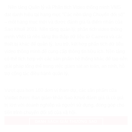
Nền tảng Quản lý và Phân tích Video thông minh VMS
đạt danh hiệu tại hạng mục “Các nền tảng Chuyển đổi số”
– một hạng mục mới và được đánh giá là điểm nhấn của
Sao Khuê 2021. Nền tảng quản lý, phân tích video thông
minh VMS là nền tảng thu thập dữ liệu từ Camera và các
thiết bị khác để quản lý, lưu trữ, kết hợp phân tích dữ liệu
video thông minh để cung cấp thông tin hữu ích. Nền tảng
có thể tích hợp với các sản phẩm hệ thống khác để tạo nên
giải pháp tổng thể trong việc giám sát an toàn, an ninh, hỗ
trợ công tác điều hành quản lý.
Vượt qua hơn 160 đơn vị tham dự, các sản phẩm của
Viettel được Ban giám khảo Sao Khuê đánh giá là có giá
trị lớn với doanh nghiệp và người sử dụng, đóng góp cho
tiến trình chuyển đổi số của xã hội.
DANH SÁCH GIẢI THƯỞNG SAO
KHUÊ NĂM 2021