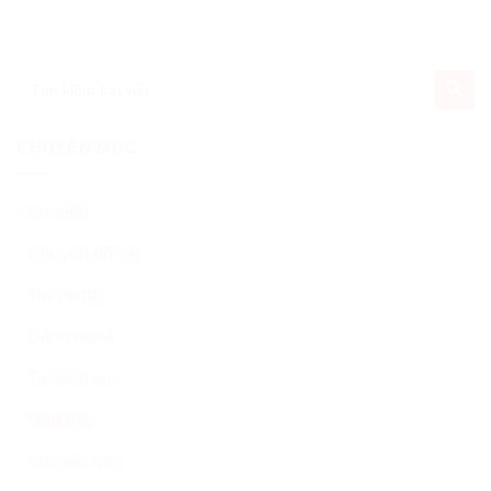
đầu giải thưởng Sao Khuê
tốc độ Wifi nhà bạn
năm 2020
SEARCH BUT
Search
for:
CHUYÊN MỤC
Sự kiện
Chuyển đổi số
Tin Viettel
Công nghệ
Tin dịch vụ
Mẹo hay
Khuyến mại