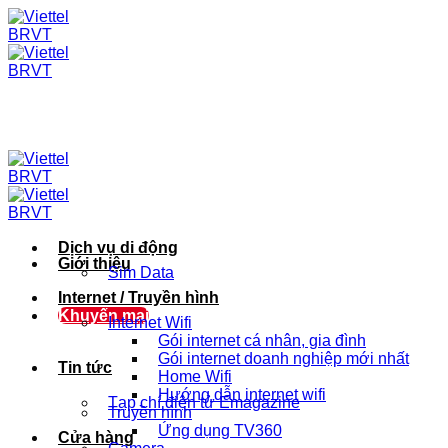
Skip
to
content
Dịch vụ di động
Giới thiệu
Sim Data
Internet / Truyền hình
Khuyến mại
Internet Wifi
Gói internet cá nhân, gia đình
Gói internet doanh nghiệp mới nhất
Tin tức
Home Wifi
Hướng dẫn internet wifi
Tạp chí điện tử Emagazine
Truyền hình
Ứng dụng TV360
Cửa hàng