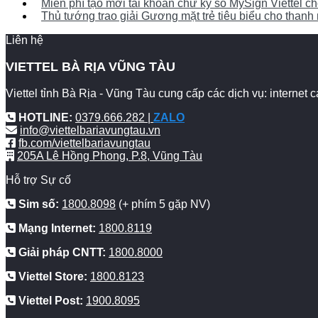
Miễn phí tạo mới tài khoản chữ ký số MySign Viettel 
Thủ tướng trao giải Gương mặt trẻ tiêu biểu cho thanh n
Liên hệ
VIETTEL BÀ RỊA VŨNG TÀU
Viettel tỉnh Bà Rịa - Vũng Tàu cung cấp các dịch vụ: internet
HOTLINE:
0379.666.282 |
ZALO
info@viettelbariavungtau.vn
fb.com/viettelbariavungtau
205A Lê Hồng Phong, P.8, Vũng Tàu
Hỗ trợ Sự cố
Sim số:
1800.8098
(+ phím 5 gặp NV)
Mạng Internet:
1800.8119
Giải pháp CNTT:
1800.8000
Viettel Store:
1800.8123
Viettel Post:
1900.8095