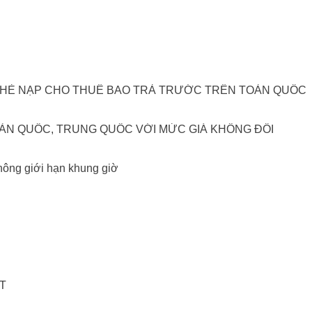
RỊ THẺ NẠP CHO THUÊ BAO TRẢ TRƯỚC TRÊN TOÀN QUỐC
 HÀN QUỐC, TRUNG QUỐC VỚI MỨC GIÁ KHÔNG ĐỔI
hông giới hạn khung giờ
ET