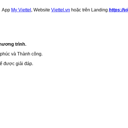
ên App
My Viettel
, Website
Viettel.vn
hoặc trên Landing
https://v
hương trình.
phúc và Thành công.
để được giải đáp.