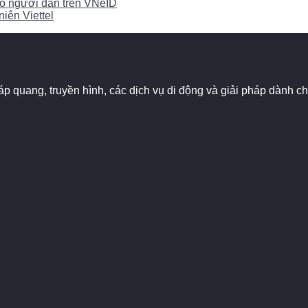
cho người dân trên VNeID
iên Viettel
 cáp quang, truyền hình, các dịch vụ di động và giải pháp dành 