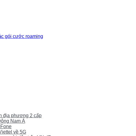
các gói cước roaming
yền địa phương 2 cấp
0 Đông Nam Á
iFone
Viettel về 5G