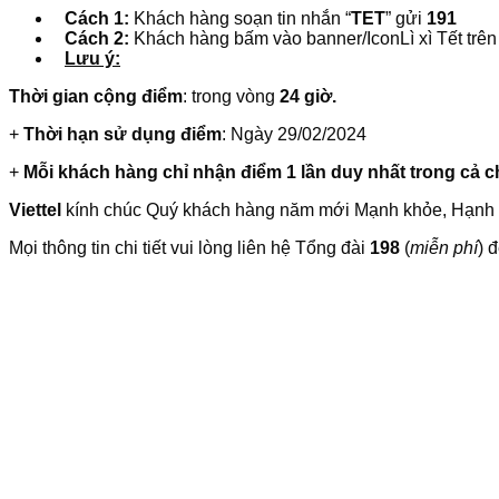
Cách 1:
Khách hàng soạn tin nhắn “
TET
” gửi
191
Cách 2:
Khách hàng bấm vào banner/IconLì xì Tết tr
Lưu ý:
Thời gian cộng điểm
: trong vòng
24 giờ.
+
Thời hạn sử dụng điểm
: Ngày 29/02/2024
+
Mỗi khách hàng chỉ nhận điểm 1 lần duy nhất trong cả c
Viettel
kính chúc Quý khách hàng năm mới Mạnh khỏe, Hạnh 
Mọi thông tin chi tiết vui lòng liên hệ Tổng đài
198
(
miễn phí
) 