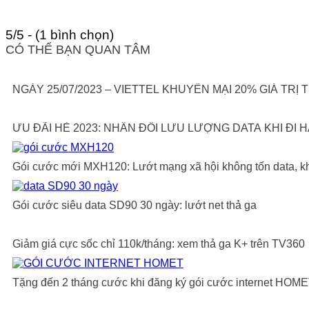
5/5 - (1 bình chọn)
CÓ THỂ BẠN QUAN TÂM
NGÀY 25/07/2023 – VIETTEL KHUYẾN MẠI 20% GIÁ T
ƯU ĐÃI HÈ 2023: NHÂN ĐÔI LƯU LƯỢNG DATA KHI ĐI
Gói cước mới MXH120: Lướt mạng xã hội không tốn data, k
Gói cước siêu data SD90 30 ngày: lướt net thả ga
Giảm giá cực sốc chỉ 110k/tháng: xem thả ga K+ trên TV360
Tặng đến 2 tháng cước khi đăng ký gói cước internet HOM