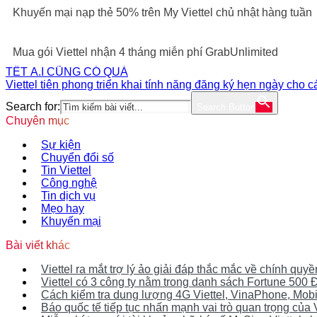
Khuyến mại nạp thẻ 50% trên My Viettel chủ nhật hàng tuần
Mua gói Viettel nhận 4 tháng miễn phí GrabUnlimited
TẾT A.I CŨNG CÓ QUÀ
Viettel tiên phong triển khai tính năng đăng ký hẹn ngày cho 
Search for:
Search Button
Chuyên mục
Sự kiện
Chuyển đổi số
Tin Viettel
Công nghệ
Tin dịch vụ
Mẹo hay
Khuyến mại
Bài viết khác
Viettel ra mắt trợ lý ảo giải đáp thắc mắc về chính qu
Viettel có 3 công ty nằm trong danh sách Fortune 50
Cách kiểm tra dung lượng 4G Viettel, VinaPhone, Mob
Báo quốc tế tiếp tục nhấn mạnh vai trò quan trọng của 