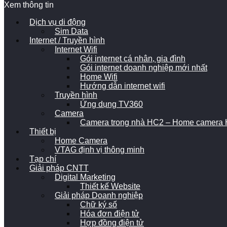
Xem thông tin
Dịch vụ di động
Sim Data
Internet / Truyền hình
Internet Wifi
Gói internet cá nhân, gia đình
Gói internet doanh nghiệp mới nhất
Home Wifi
Hướng dẫn internet wifi
Truyền hình
Ứng dụng TV360
Camera
Camera trong nhà HC2 – Home camera H
Thiết bị
Home Camera
VTAG định vị thông minh
Tạp chí
Giải pháp CNTT
Digital Marketing
Thiết kế Website
Giải pháp Doanh nghiệp
Chữ ký số
Hóa đơn điện tử
Hợp đồng điện tử