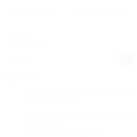
Viettel lì xì 2.400 điểm
Viettel ra mắt tính năng mua
Viettel++ nhân dịp Tết
thêm băng thông cho đường
Nguyên đán Giáp Thìn 2024
truyền internet trên ứng dụng
My Viettel
TÌM KIẾM BÀI VIẾT
Tìm
kiếm:
BÀI VIẾT KHÁC
Viettel ra mắt trợ lý ảo giải đáp thắc mắc về chính
quyền địa phương 2 cấp
Viettel có 3 công ty nằm trong danh sách Fortune
500 Đông Nam Á
Cách kiểm tra dung lượng 4G Viettel,