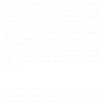
và an tâm xuất ngoại, không lo mất liên lạc, tiết kiệm chi
phí. Cụ thể, với những chuyến bay quốc tế dài ngày, có thể
phải mất từ 1 đến 2 ngày để di chuyển, khách hàng có thể
đăng ký trước 1 trong 17 gói cước Roaming.
Các gói Roaming:
HQ5, HQ8, HQ10, Malay5, Malay10,
THAI5, THAI10, TQ5, TQ10, QA5, QA15, DR3, DR7,
DR15, DR30, CR15, CR30.
Khi tới thời gian được hẹn
trước, gói cước mới bắt đầu được kích hoạt. Tính năng
này sẽ giúp khách hàng vừa
tiết kiệm chi phí
vừa không
lo do nhiều việc phải chuẩn bị trước chuyền đi mà bỏ sót
việc đăng ký.
Ngoài ra, trong vòng 90 ngày kể từ khi đăng ký, nếu kế
hoạch thay đổi và có nhu cầu, khách hàng vẫn có thể thay
đổi (không hạn chế số lần) ngày hiệu lực.