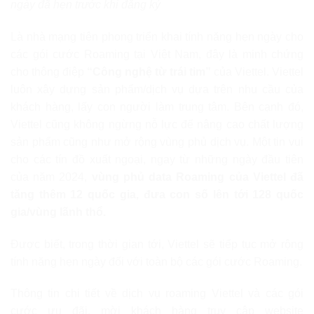
ngày đã hẹn trước khi đăng ký
Là nhà mạng tiên phong triển khai tính năng hẹn ngày cho
các gói cước Roaming tại Việt Nam, đây là minh chứng
cho thông điệp
“Công nghệ từ trái tim”
của Viettel. Viettel
luôn xây dựng sản phẩm/dịch vụ dựa trên nhu cầu của
khách hàng, lấy con người làm trung tâm. Bên cạnh đó,
Viettel cũng không ngừng nỗ lực để nâng cao chất lượng
sản phẩm cũng như mở rộng vùng phủ dịch vụ. Một tin vui
cho các tín đồ xuất ngoại, ngay từ những ngày đầu tiên
của năm 2024,
vùng phủ data
Roaming của Viettel đã
tăng thêm 12 quốc gia, đưa con số lên tới 128 quốc
gia/vùng lãnh thổ.
Được biết, trong thời gian tới, Viettel sẽ tiếp tục mở rộng
tính năng hẹn ngày đối với toàn bộ các gói cước Roaming.
Thông tin chi tiết về dịch vụ roaming Viettel và các gói
cước ưu đãi, mời khách hàng truy cập website