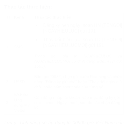
Thao tác thực hiện:
TT
Kênh
Thao tác thực hiện
Đăng ký hẹn ngày: soạn HN [TENGOI]
[NGAYHIEULUC] gửi 191
Thay đổi hiệu lực: soạn TD [TENGOI]
[NGAYHIEULUCMOI] gửi 191
1
SMS
Trong đó, giá trị NGAYHIEULUC và
NGAYHIEULUCMOI có định dạng
ddmm
(ví dụ:
1503).
Bấm gọi *098#, chọn gói cước Roaming và chức
2
USSD
năng “Đăng ký giữ chỗ” hoặc “Thay đổi ngày giữ
chỗ” hoặc bấm shortcode của từng gói
Website,
Cần đăng nhập tài khoản, vào mục đăng ký gói
Ứng
3
cước, chọn “Ngày khác”, sau đó xác nhận đăng
dụng My
ký
Viettel
Lưu ý: Tính năng sẽ áp dụng từ 00h00 giờ Việt Nam của