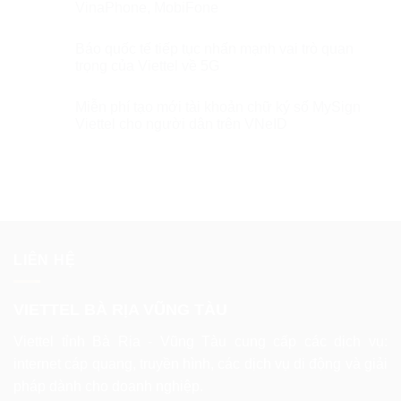
VinaPhone, MobiFone
Báo quốc tế tiếp tục nhấn mạnh vai trò quan
trọng của Viettel về 5G
Miễn phí tạo mới tài khoản chữ ký số MySign
Viettel cho người dân trên VNeID
LIÊN HỆ
VIETTEL BÀ RỊA VŨNG TÀU
Viettel tỉnh Bà Rịa - Vũng Tàu cung cấp các dịch vụ:
internet cáp quang, truyền hình, các dịch vụ di động và giải
pháp dành cho doanh nghiệp.