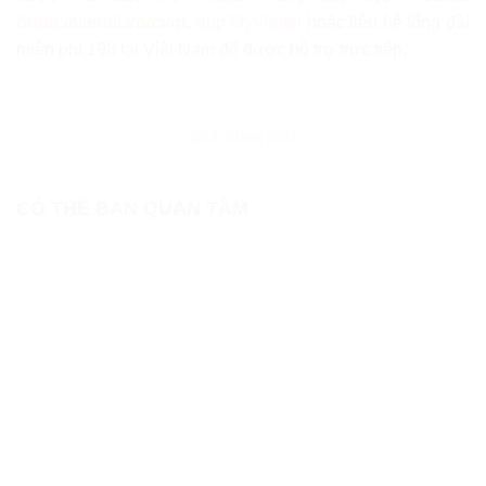
https://viettel.vn/cvqt
,
app MyViettel
hoặc liên hệ tổng đài
miễn phí 198 tại Việt Nam để được hỗ trợ trực tiếp.
Bình chọn post
CÓ THỂ BẠN QUAN TÂM