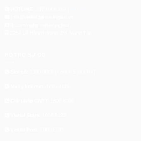
HOTLINE:
0379.666.282 |
ZALO
info@viettelbariavungtau.vn
fb.com/viettelbariavungtau
205A Lê Hồng Phong, P.8, Vũng Tàu
HỖ TRỢ SỰ CỐ
Sim số:
1800.8098
(+ phím 5 gặp NV)
Mạng Internet:
1800.8119
Giải pháp CNTT:
1800.8000
Viettel Store:
1800.8123
Viettel Post:
1900.8095