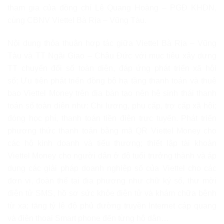
tham gia của đồng chí Lê Quang Hoàng – PGĐ KHDN,
cùng CBNV Viettel Bà Rịa – Vũng Tàu.
Nội dung thỏa thuận hợp tác giữa Viettel Bà Rịa – Vũng
Tàu và TT Ngãi Giao – Châu Đức với mục tiêu xây dựng
TT chuyển đổi số toàn diện, đáp ứng phát triển xã hội
số; Ưu tiên phát triển đồng bộ hạ tầng thanh toán và thuê
bao Viettel Money trên địa bàn tạo nên hệ sinh thái thanh
toán số toàn diện như: Chi lương, phụ cấp, trợ cấp xã hội;
đóng học phí, thanh toán tiền điện trực tuyến. Phát triển
phương thức thanh toán bằng mã QR Viettel Money cho
các hộ kinh doanh và tiểu thương; thiết lập tài khoản
Viettel Money cho người dân ở độ tuổi trưởng thành và áp
dụng các giải pháp doanh nghiệp số của Viettel cho các
đơn vị, đoàn thể tại địa phương như chữ ký số, thư mời
điện tử SMS, hồ sơ sức khỏe điện tử và khám chữa bệnh
từ xa; tăng tỷ lệ độ phủ đường truyền Internet cáp quang
và điện thoai Smart phone đến từng hộ dân…