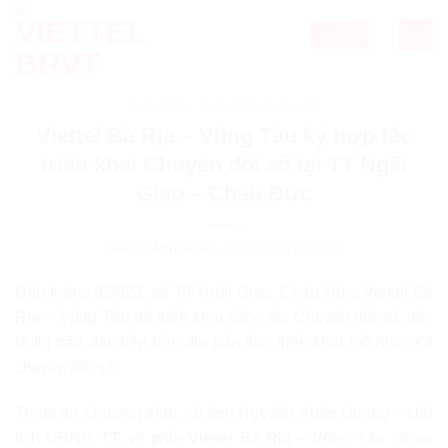
Skip
to
CALL
content
SỰ KIỆN
,
CHUYỂN ĐỔI SỐ
Viettel Bà Rịa – Vũng Tàu ký hợp tác
triển khai Chuyển đổi số tại TT Ngãi
Giao – Châu Đức
PHÁT HÀNH NGÀY:
30/09/2023
BY
ADMIN
Đầu tháng 9/2023, tại TT Ngãi Giao, Châu Đức, Viettel Bà
Rịa – Vũng Tàu đã triển khai công tác Chuyển đổi số, đây
là thị trấn đầu tiên trên địa bàn tỉnh triển khai mô hình Xã
chuyển đối số
Tham dự chương trình, có ông Nguyễn Xuân Quang – chủ
tịch UBND TT, về phía Viettel Bà Rịa – Vũng Tàu có sự