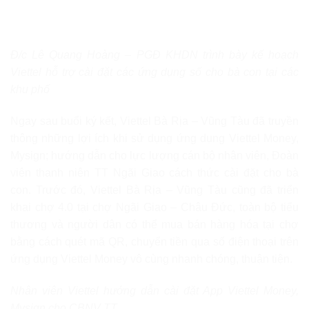
Đ/c Lê Quang Hoàng – PGĐ KHDN trình bày kế hoạch
Viettel hỗ trợ cài đặt các ứng dụng số cho bà con tại các
khu phố
Ngay sau buổi ký kết, Viettel Bà Rịa – Vũng Tàu đã truyền
thông những lợi ích khi sử dụng ứng dụng Viettel Money,
Mysign; hướng dẫn cho lực lượng cán bộ nhân viên, Đoàn
viên thanh niên TT Ngãi Giao cách thức cài đặt cho bà
con. Trước đó, Viettel Bà Rịa – Vũng Tàu cũng đã triển
khai chợ 4.0 tại chợ Ngãi Giao – Châu Đức, toàn bộ tiểu
thương và người dân có thể mua bán hàng hóa tại chợ
bằng cách quét mã QR, chuyển tiền qua số điện thoại trên
ứng dụng Viettel Money vô cùng nhanh chóng, thuận tiện.
Nhân viên Viettel hướng dẫn cài đặt App Viettel Money,
Mysign cho CBNV TT