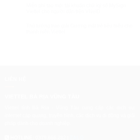
Miễn phí tạo mới tài khoản chữ ký số MySign
Viettel cho người dân trên VNeID
Thủ tướng trao giải Gương mặt trẻ tiêu biểu cho
thanh niên Viettel
LIÊN HỆ
VIETTEL BÀ RỊA VŨNG TÀU
Viettel tỉnh Bà Rịa - Vũng Tàu cung cấp các dịch vụ:
internet cáp quang, truyền hình, các dịch vụ di động và giải
pháp dành cho doanh nghiệp.
HOTLINE:
0379.666.282 |
ZALO