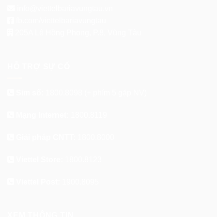
info@viettelbariavungtau.vn
fb.com/viettelbariavungtau
205A Lê Hồng Phong, P.8, Vũng Tàu
HỖ TRỢ SỰ CỐ
Sim số:
1800.8098
(+ phím 5 gặp NV)
Mạng Internet:
1800.8119
Giải pháp CNTT:
1800.8000
Viettel Store:
1800.8123
Viettel Post:
1900.8095
XEM THÔNG TIN