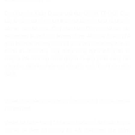
Ông Nguyễn Xuân Quang chủ tịch UBND TT Ngãi Giao
bày tỏ niềm vui mừng khi tham gia tác triển khai xã chuyển
đổi số cho bà con. Ông cho biết: Chuyển đổi số cấp
xã/phường là một chủ trương đúng đắn của Chính phủ
giúp thu hẹp khoảng cách số giữa khu vực nông thôn và
thành thị, thúc đẩy ứng dụng công nghệ thông tin và
chuyển đổi số trong chính quyền xã góp phần nâng cao
năng lực, hiệu lực, hiệu quả công tác quản lý, chỉ đạo điều
hành.
Viettel chia thành các nhóm hỗ trợ cài đặt cho bà con tại
các khu phố
Viettel Bà Rịa – Vũng Tàu mong muốn mô hình xã chuyển
đổi số sẽ đem lại những lợi ích thiết thực cho chính