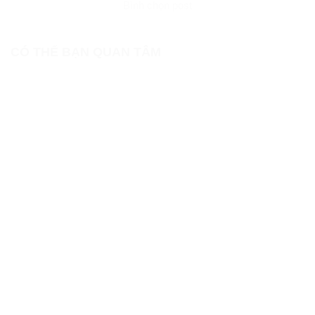
Bình chọn post
CÓ THỂ BẠN QUAN TÂM