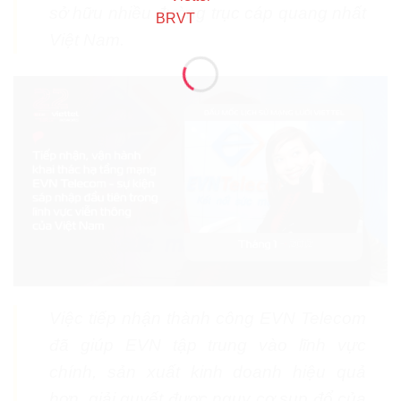
sở hữu nhiều đường trục cáp quang nhất
Việt Nam.
Việc tiếp nhận thành công EVN Telecom
đã giúp EVN tập trung vào lĩnh vực
chính, sản xuất kinh doanh hiệu quả
hơn, giải quyết được nguy cơ sụp đổ của