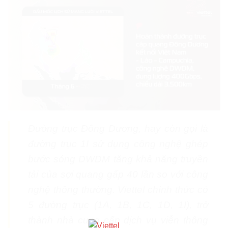
Đường trục Đông Dương, hay còn gọi là
đường trục 1I sử dụng công nghệ ghép
bước sóng DWDM tăng khả năng truyền
tải của sợi quang gấp 40 lần so với công
nghệ thông thường. Viettel chính thức có
5 đường trục (1A, 1B, 1C, 1D, 1I), trở
thành nhà cung cấp dịch vụ viễn thông