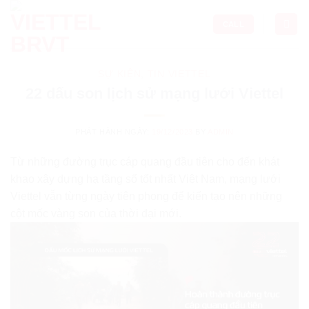
Skip
to
CALL
content
SỰ KIỆN
,
TIN VIETTEL
22 dấu son lịch sử mạng lưới Viettel
PHÁT HÀNH NGÀY:
19/12/2023
BY
ADMIN
Từ những đường trục cáp quang đầu tiên cho đến khát
khao xây dựng hạ tầng số tốt nhất Việt Nam, mạng lưới
Viettel vẫn từng ngày tiên phong để kiến tạo nên những
cột mốc vàng son của thời đại mới.