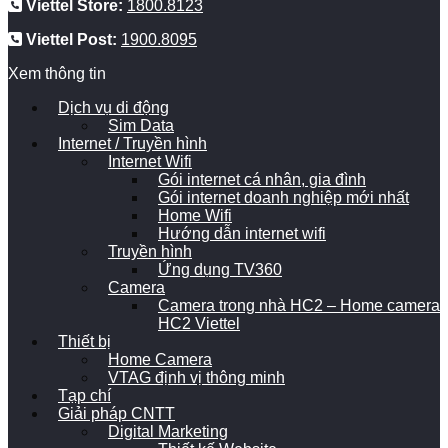
Viettel Store:
1800.8123
Viettel Post:
1900.8095
Xem thông tin
Dịch vụ di động
Sim Data
Internet / Truyền hình
Internet Wifi
Gói internet cá nhân, gia đình
Gói internet doanh nghiệp mới nhất
Home Wifi
Hướng dẫn internet wifi
Truyền hình
Ứng dụng TV360
Camera
Camera trong nhà HC2 – Home camera
HC2 Viettel
Thiết bị
Home Camera
VTAG định vị thông minh
Tạp chí
Giải pháp CNTT
Digital Marketing