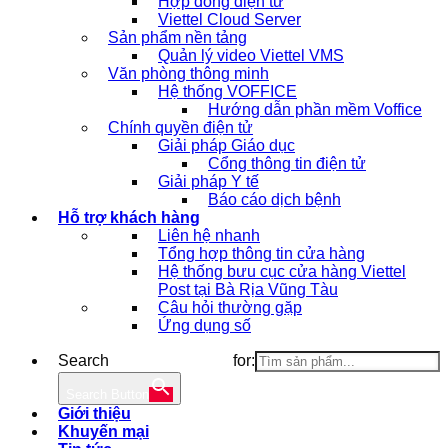
Hợp đồng điện tử
Viettel Cloud Server
Sản phẩm nền tảng
Quản lý video Viettel VMS
Văn phòng thông minh
Hệ thống VOFFICE
Hướng dẫn phần mềm Voffice
Chính quyền điện tử
Giải pháp Giáo dục
Cổng thông tin điện tử
Giải pháp Y tế
Báo cáo dịch bệnh
Hỗ trợ khách hàng
Liên hệ nhanh
Tổng hợp thông tin cửa hàng
Hệ thống bưu cục cửa hàng Viettel
Post tại Bà Rịa Vũng Tàu
Câu hỏi thường gặp
Ứng dụng số
Search for:
Search Button
Giới thiệu
Khuyến mại