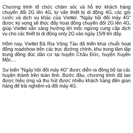
Chương trình tổ chức chăm sóc và hỗ trợ khách hàng
chuyển đổi 2G lên 4G, tư vấn thiết bị di động 4G, các gói
cước và dịch vụ khác của Viettel. “Ngày hội đổi máy 4G”
được kỳ vọng sẽ thúc đẩy hoạt động chuyển đổi 2G lên 4G,
giúp Viettel sẵn sàng hướng tới mốc ngừng cung cấp dịch
vụ cho các thiết bị di động only 2G vào ngày 15/9 tới đây.
Hôm nay, Viettel Bà Rịa Vũng Tàu đã triển khai chuỗi hoạt
động roadshow trên các trục đường chính, khu trung tâm tập
trung đông đúc dân cư tại huyện Châu Đức, huyện Xuyên
Mộc…
Sự kiện “Ngày hội đổi máy 4G” được diễn ra đồng bộ tại các
huyện thành trên toàn tỉnh. Bước đầu, chương trình đã tạo
được hiệu ứng và thu hút được nhiều khách hàng đến gian
hàng để trải nghiệm và đổi máy 4G.