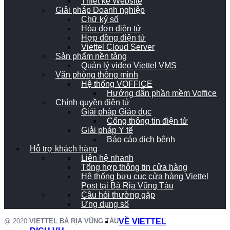
Thiết kế Website
Giải pháp Doanh nghiệp
Chữ ký số
Hóa đơn điện tử
Hợp đồng điện tử
Viettel Cloud Server
Sản phẩm nền tảng
Quản lý video Viettel VMS
Văn phòng thông minh
Hệ thống VOFFICE
Hướng dẫn phần mềm Voffice
Chính quyền điện tử
Giải pháp Giáo dục
Cổng thông tin điện tử
Giải pháp Y tế
Báo cáo dịch bệnh
Hỗ trợ khách hàng
Liên hệ nhanh
Tổng hợp thông tin cửa hàng
Hệ thống bưu cục cửa hàng Viettel
Post tại Bà Rịa Vũng Tàu
Câu hỏi thường gặp
Ứng dụng số
@ 2020
VIETTEL BÀ RỊA VŨNG TÀU
VỀ VIETTEL