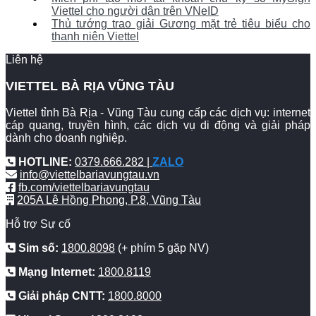
Viettel cho người dân trên VNeID
Thủ tướng trao giải Gương mặt trẻ tiêu biểu cho
thanh niên Viettel
Liên hệ
VIETTEL BÀ RỊA VŨNG TÀU
Viettel tỉnh Bà Rịa - Vũng Tàu cung cấp các dịch vụ: internet
cáp quang, truyền hình, các dịch vụ di động và giải pháp
dành cho doanh nghiệp.
HOTLINE:
0379.666.282 |
ZALO
info@viettelbariavungtau.vn
fb.com/viettelbariavungtau
205A Lê Hồng Phong, P.8, Vũng Tàu
Hỗ trợ Sự cố
Sim số:
1800.8098
(+ phím 5 gặp NV)
Mạng Internet:
1800.8119
Giải pháp CNTT:
1800.8000