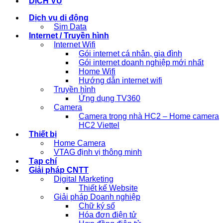
DỊCH VỤ
Dịch vụ di động
Sim Data
Internet / Truyền hình
Internet Wifi
Gói internet cá nhân, gia đình
Gói internet doanh nghiệp mới nhất
Home Wifi
Hướng dẫn internet wifi
Truyền hình
Ứng dụng TV360
Camera
Camera trong nhà HC2 – Home camera
HC2 Viettel
Thiết bị
Home Camera
VTAG định vị thông minh
Tạp chí
Giải pháp CNTT
Digital Marketing
Thiết kế Website
Giải pháp Doanh nghiệp
Chữ ký số
Hóa đơn điện tử