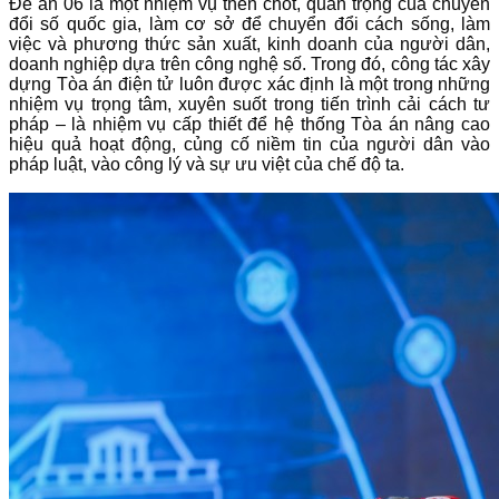
Đề án 06 là một nhiệm vụ then chốt, quan trọng của chuyển
đổi số quốc gia, làm cơ sở để chuyển đổi cách sống, làm
việc và phương thức sản xuất, kinh doanh của người dân,
doanh nghiệp dựa trên công nghệ số. Trong đó, công tác xây
dựng Tòa án điện tử luôn được xác định là một trong những
nhiệm vụ trọng tâm, xuyên suốt trong tiến trình cải cách tư
pháp – là nhiệm vụ cấp thiết để hệ thống Tòa án nâng cao
hiệu quả hoạt động, củng cố niềm tin của người dân vào
pháp luật, vào công lý và sự ưu việt của chế độ ta.