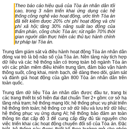
​Theo báo cáo hiệu quả của Tòa án nhân dân tối
cao, trong 3 năm triển khai ứng dụng các hệ
thống công nghệ vào hoạt động, ước tính Tòa án
đã tiết kiệm được 20% chi phí hoạt động và chi
phí xã hội; tăng 30% năng suất lao động của
thẩm phán, công chức Tòa án; rút ngắn 70% thời
gian người dân thực hiện các thủ tục hành chính
tư pháp tại Tòa án.
​Trung tâm giám sát và điều hành hoạt động Tòa án nhân dân
đóng vai trò là bộ não số của Tòa án. Nền tảng này tích hợp
dữ liệu và các hệ thống sẵn có trong toàn bộ ngành Tòa án
với các phần mềm điều khiển trung tâm, đảm bảo vận hành
thông suốt, công khai, minh bạch, dễ dàng theo dõi, giám sát
và đánh giá hoạt động của gần 800 Tòa án nhân dân trên
toàn quốc.
Trung tâm dữ liệu Tòa án nhân dân được đầu tư, trang bị
các trang thiết bị số hiện đại đạt chuẩn Tier 2+ gồm: cơ sở hạ
tầng nhà trạm; hệ thống mạng lõi; hệ thống phục vụ phát triển
hệ thống tính toán; hệ thống cơ sở dữ liệu và lưu trữ dữ liệu;
hệ thống phục vụ ứng dụng AI; hệ thống bảo đảm an toàn
thông tin đạt cấp độ 3 để cung cấp đầy đủ tài nguyên cho
việc triển khai các hoạt động chuyển đổi số của Tòa án. Đặc
biệt, hệ thống này được thiết kế theo hướng mở cho phép