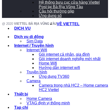
Hệ thống bưu cục cửa hàng Viettel
Post tại Bà Rịa Vũng Tàu
Câu hỏi thường gặp
Ứng dụng số
@ 2020
VIETTEL BÀ RỊA VŨNG TÀU
VỀ VIETTEL
DỊCH VỤ
Dịch vụ di động
Sim Data
Internet / Truyền hình
Internet Wifi
Gói internet cá nhân, gia đình
Gói internet doanh nghiệp mới nhất
Home Wifi
Hướng dẫn internet wifi
Truyền hình
Ứng dụng TV360
Camera
Camera trong nhà HC2 – Home camera
HC2 Viettel
Thiết bị
Home Camera
VTAG định vị thông minh
Tạp chí