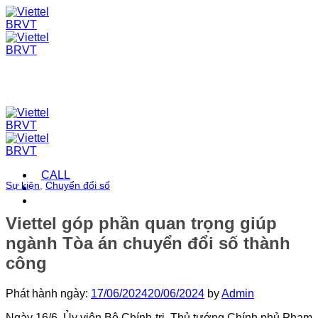
Skip
to
content
CALL
Sự kiện
,
Chuyển đổi số
Viettel góp phần quan trọng giúp
ngành Tòa án chuyển đổi số thành
công
Phát hành ngày:
17/06/2024
20/06/2024
by
Admin
Ngày 16/6, Ủy viên Bộ Chính trị, Thủ tướng Chính phủ Phạm