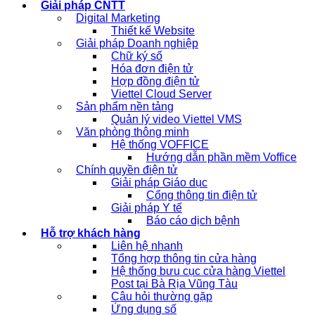
Giải pháp CNTT
Digital Marketing
Thiết kế Website
Giải pháp Doanh nghiệp
Chữ ký số
Hóa đơn điện tử
Hợp đồng điện tử
Viettel Cloud Server
Sản phẩm nền tảng
Quản lý video Viettel VMS
Văn phòng thông minh
Hệ thống VOFFICE
Hướng dẫn phần mềm Voffice
Chính quyền điện tử
Giải pháp Giáo dục
Cổng thông tin điện tử
Giải pháp Y tế
Báo cáo dịch bệnh
Hỗ trợ khách hàng
Liên hệ nhanh
Tổng hợp thông tin cửa hàng
Hệ thống bưu cục cửa hàng Viettel
Post tại Bà Rịa Vũng Tàu
Câu hỏi thường gặp
Ứng dụng số