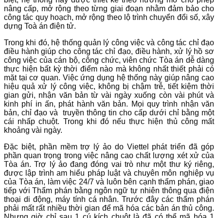
nâng cấp, mở rộng theo từng giai đoạn nhằm đảm bảo cho
công tác quy hoạch, mở rộng theo lộ trình chuyển đổi số, xây
dựng Toà án điện tử.
Trong khi đó, hệ thống quản lý công việc và công tác chỉ đạo
điều hành giúp cho công tác chỉ đạo, điều hành, xử lý hồ sơ
công việc của cán bộ, công chức, viên chức Tòa án dễ dàng
thực hiện bất kỳ thời điểm nào mà không nhất thiết phải có
mặt tại cơ quan. Việc ứng dụng hệ thống này giúp nâng cao
hiệu quả xử lý công việc, không bị chậm trễ, tiết kiệm thời
gian gửi, nhận văn bản từ vài ngày xuống còn vài phút và
kinh phí in ấn, phát hành văn bản. Mọi quy trình nhận văn
bản, chỉ đạo và truyền thông tin cho cấp dưới chỉ bằng một
cái nhấp chuột. Trong khi đó nếu thực hiện thủ công mất
khoảng vài ngày.
Đặc biệt, phần mềm trợ lý ảo do Viettel phát triển đã góp
phần quan trọng trong việc nâng cao chất lượng xét xử của
Tòa án. Trợ lý ảo đang đóng vai trò như một thư ký riêng,
được lập trình am hiểu pháp luật và chuyên môn nghiệp vụ
của Tòa án, làm việc 24/7 và luôn bên cạnh thẩm phán, giao
tiếp với Thẩm phán bằng ngôn ngữ tự nhiên thông qua điện
thoại di động, máy tính cá nhân. Trước đây các thẩm phán
phải mất rất nhiều thời gian để mã hóa các bản án thủ công.
Nhưng giờ chỉ sau 1 cú kích chuột là đã có thể mã hóa 1