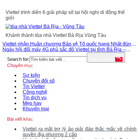
Viettel trình diễn 6 giải pháp số tại hội nghị di động thế
giới
Khánh thành tòa nhà Viettel Bà Rịa Vũng Tàu
Viettel nhận Huân chương Bảo vệ Tổ quốc hạng Nhất đúng
dịp kỷ niệm 35 năm
Ngày hội đổi máy 4G phủ sắc đỏ Viettel tại tỉnh Bà Rịa –
Vũng Tàu
Search for:
Search Button
Chuyên mục
Sự kiện
Chuyển đổi số
Tin Viettel
Công nghệ
Tin dịch vụ
Mẹo hay
Khuyến mại
Bài viết khác
Viettel ra mắt trợ lý ảo giải đáp thắc mắc về chính
quyền địa phương 2 cấp