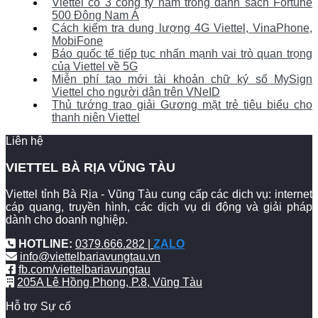
Viettel có 3 công ty nằm trong danh sách Fortune
500 Đông Nam Á
Cách kiểm tra dung lượng 4G Viettel, VinaPhone,
MobiFone
Báo quốc tế tiếp tục nhấn mạnh vai trò quan trọng
của Viettel về 5G
Miễn phí tạo mới tài khoản chữ ký số MySign
Viettel cho người dân trên VNeID
Thủ tướng trao giải Gương mặt trẻ tiêu biểu cho
thanh niên Viettel
Liên hệ
VIETTEL BÀ RỊA VŨNG TÀU
Viettel tỉnh Bà Rịa - Vũng Tàu cung cấp các dịch vụ: internet
cáp quang, truyền hình, các dịch vụ di động và giải pháp
dành cho doanh nghiệp.
HOTLINE:
0379.666.282 |
ZALO
info@viettelbariavungtau.vn
fb.com/viettelbariavungtau
205A Lê Hồng Phong, P.8, Vũng Tàu
Hỗ trợ Sự cố