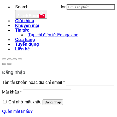
Search for:
Search Button
Giới thiệu
Khuyến mại
Tin tức
Tạp chí điện tử Emagazine
Cửa hàng
Tuyển dụng
Liên hệ
Đăng nhập
Bắt
Tên tài khoản hoặc địa chỉ email
*
buộc
Bắt
Mật khẩu
*
buộc
Ghi nhớ mật khẩu
Đăng nhập
Quên mật khẩu?