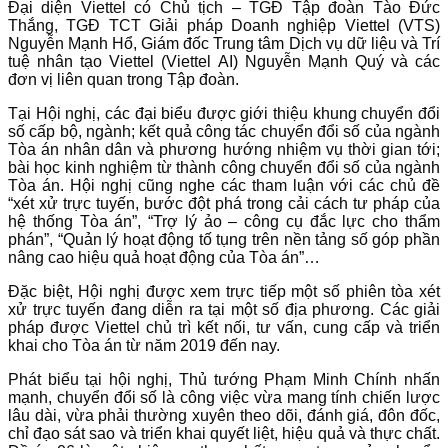
Đại diện Viettel có Chủ tịch – TGĐ Tập đoàn Tào Đức
Thắng, TGĐ TCT Giải pháp Doanh nghiệp Viettel (VTS)
Nguyễn Mạnh Hổ, Giám đốc Trung tâm Dịch vụ dữ liệu và Trí
tuệ nhân tạo Viettel (Viettel AI) Nguyễn Mạnh Quý và các
đơn vị liên quan trong Tập đoàn.
Tại Hội nghị, các đại biểu được giới thiệu khung chuyển đổi
số cấp bộ, ngành; kết quả công tác chuyển đổi số của ngành
Tòa án nhân dân và phương hướng nhiệm vụ thời gian tới;
bài học kinh nghiệm từ thành công chuyển đổi số của ngành
Tòa án. Hội nghị cũng nghe các tham luận với các chủ đề
“xét xử trực tuyến, bước đột phá trong cải cách tư pháp của
hệ thống Tòa án”, “Trợ lý ảo – công cụ đắc lực cho thẩm
phán”, “Quản lý hoạt động tố tụng trên nền tảng số góp phần
nâng cao hiệu quả hoạt động của Tòa án”…
Đặc biệt, Hội nghị được xem trực tiếp một số phiên tòa xét
xử trực tuyến đang diễn ra tại một số địa phương. Các giải
pháp được Viettel chủ trì kết nối, tư vấn, cung cấp và triển
khai cho Tòa án từ năm 2019 đến nay.
Phát biểu tại hội nghị, Thủ tướng Phạm Minh Chính nhấn
mạnh, chuyển đổi số là công việc vừa mang tính chiến lược
lâu dài, vừa phải thường xuyên theo dõi, đánh giá, đôn đốc,
chỉ đạo sát sao và triển khai quyết liệt, hiệu quả và thực chất.