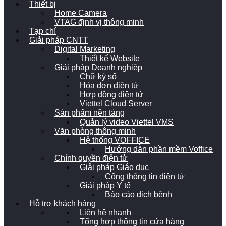
Thiết bị
Home Camera
VTAG định vị thông minh
Tạp chí
Giải pháp CNTT
Digital Marketing
Thiết kế Website
Giải pháp Doanh nghiệp
Chữ ký số
Hóa đơn điện tử
Hợp đồng điện tử
Viettel Cloud Server
Sản phẩm nền tảng
Quản lý video Viettel VMS
Văn phòng thông minh
Hệ thống VOFFICE
Hướng dẫn phần mềm Voffice
Chính quyền điện tử
Giải pháp Giáo dục
Cổng thông tin điện tử
Giải pháp Y tế
Báo cáo dịch bệnh
Hỗ trợ khách hàng
Liên hệ nhanh
Tổng hợp thông tin cửa hàng