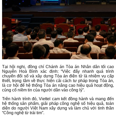
​Tại hội nghị, đồng chí Chánh án Tòa án Nhân dân tối cao
Nguyễn Hoà Bình xác định: “Việc đẩy nhanh quá trình
chuyển đổi số và xây dựng Tòa án điện tử là nhiệm vụ cấp
thiết, trọng tâm về thực hiện cải cách tư pháp trong Tòa án,
là cơ hội để hệ thống Tòa án nâng cao hiệu quả hoạt động,
củng cố niềm tin của người dân vào công lý”.
Trên hành trình đó, Viettel cam kết đồng hành và mang đến
hệ thống sản phẩm, giải pháp công nghệ số hiệu quả, toàn
diện do người Việt Nam xây dựng và làm chủ với tinh thần
“Công nghệ từ trái tim”.