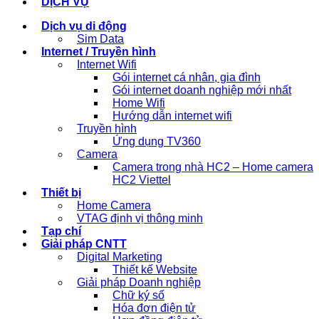
DỊCH VỤ
Dịch vụ di động
Sim Data
Internet / Truyền hình
Internet Wifi
Gói internet cá nhân, gia đình
Gói internet doanh nghiệp mới nhất
Home Wifi
Hướng dẫn internet wifi
Truyền hình
Ứng dụng TV360
Camera
Camera trong nhà HC2 – Home camera
HC2 Viettel
Thiết bị
Home Camera
VTAG định vị thông minh
Tạp chí
Giải pháp CNTT
Digital Marketing
Thiết kế Website
Giải pháp Doanh nghiệp
Chữ ký số
Hóa đơn điện tử