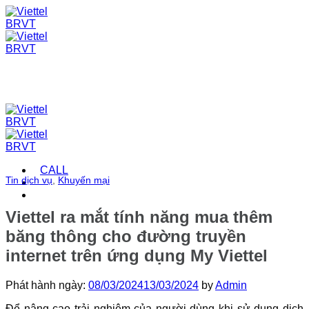
Skip
to
content
CALL
Tin dịch vụ
,
Khuyến mại
Viettel ra mắt tính năng mua thêm
băng thông cho đường truyền
internet trên ứng dụng My Viettel
Phát hành ngày:
08/03/2024
13/03/2024
by
Admin
Để nâng cao trải nghiệm của người dùng khi sử dụng dịch