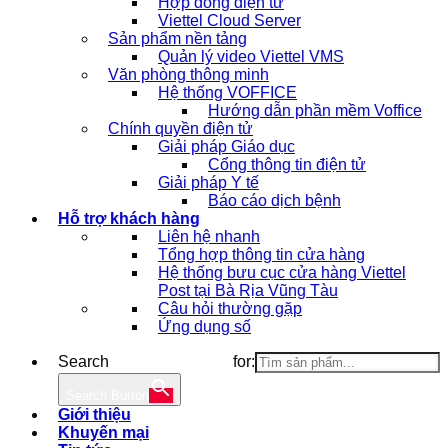
Hợp đồng điện tử
Viettel Cloud Server
Sản phẩm nền tảng
Quản lý video Viettel VMS
Văn phòng thông minh
Hệ thống VOFFICE
Hướng dẫn phần mềm Voffice
Chính quyền điện tử
Giải pháp Giáo dục
Cổng thông tin điện tử
Giải pháp Y tế
Báo cáo dịch bệnh
Hỗ trợ khách hàng
Liên hệ nhanh
Tổng hợp thông tin cửa hàng
Hệ thống bưu cục cửa hàng Viettel
Post tại Bà Rịa Vũng Tàu
Câu hỏi thường gặp
Ứng dụng số
Search for:
Search Button
Giới thiệu
Khuyến mại