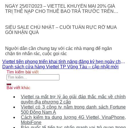
NGÀY 25/07/2023 – VIETTEL KHUYẾN MẠI 20% GIÁ
TRỊ THẺ NẠP CHO THUÊ BAO TRẢ TRƯỚC TRÊN
TOÀN QUỐC
SIÊU SALE CHỦ NHẬT – CUỐI TUẦN RỰC RỠ MUA
GÓI NHẬN QUÀ
Người dân cần chung tay với các nhà mạng để ngăn
chặn tin nhắn rác, cuộc gọi rác
Viettel tiên phong triển khai tính năng đăng ký hẹn ngày cho
các gói cước roaming
Danh sách cửa hàng Viettel TP Vũng Tàu – cập nhật mới
Tìm kiếm bài viết
Tìm
kiếm:
Bài viết khác
Viettel ra mắt trợ lý ảo giải đáp thắc mắc về chính
quyền địa phương 2 cấp
Viettel có 3 công ty nằm trong danh sách Fortune
500 Đông Nam Á
Cách kiểm tra dung lượng 4G Viettel, VinaPhone,
MobiFone
Báo quốc tế tiếp tục nhấn mạnh vai trò quan trọng