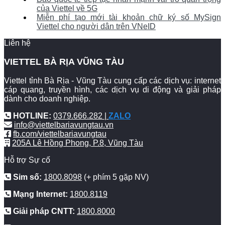
của Viettel về 5G
Miễn phí tạo mới tài khoản chữ ký số MySign
Viettel cho người dân trên VNeID
Liên hệ
VIETTEL BÀ RỊA VŨNG TÀU
Viettel tỉnh Bà Rịa - Vũng Tàu cung cấp các dịch vụ: internet
cáp quang, truyền hình, các dịch vụ di động và giải pháp
dành cho doanh nghiệp.
HOTLINE:
0379.666.282 |
ZALO
info@viettelbariavungtau.vn
fb.com/viettelbariavungtau
205A Lê Hồng Phong, P.8, Vũng Tàu
Hỗ trợ Sự cố
Sim số:
1800.8098
(+ phím 5 gặp NV)
Mạng Internet:
1800.8119
Giải pháp CNTT:
1800.8000