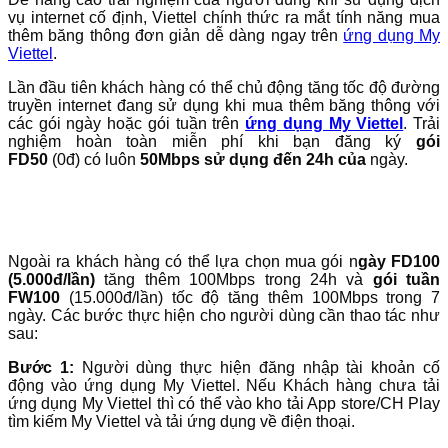
vụ internet cố định, Viettel chính thức ra mắt tính năng mua
thêm băng thông đơn giản dễ dàng ngay trên
ứng dụng My
Viettel
.
Lần đầu tiên khách hàng có thể chủ động tăng tốc độ đường
truyền internet đang sử dụng khi mua thêm băng thông với
các gói ngày hoặc gói tuần trên
ứng dụng My Viettel
. Trải
nghiệm hoàn toàn miễn phí khi bạn đăng ký
gói
FD50
(0đ)
có luôn
50Mbps sử dụng đến 24h của
ngày.
Ngoài ra khách hàng có thể lựa chọn mua gói n
gày FD100
(5.000đ/lần)
tăng thêm 100Mbps trong 24h và
gói tuần
FW100
(15.000đ/lần) tốc độ tăng thêm 100Mbps trong 7
ngày. Các bước thực hiện cho người dùng cần thao tác như
sau:
Bước 1:
Người dùng thực hiện đăng nhập tài khoản cố
động vào ứng dụng My Viettel. Nếu Khách hàng chưa tải
ứng dụng My Viettel thì có thể vào kho tải App store/CH Play
tìm kiếm My Viettel và tải ứng dụng về điện thoại.