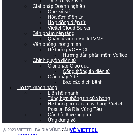
Thiết kế Website
Giải pháp Doanh nghiệp
Chữ ký số
Hóa đơn điện tử
Hợp đồng điện tử
Viettel Cloud Server
Sản phẩm nền tảng
Quản lý video Viettel VMS
Văn phòng thông minh
Hệ thống VOFFICE
Hướng dẫn phần mềm Voffice
Chính quyền điện tử
Giải pháp Giáo dục
Cổng thông tin điện tử
Giải pháp Y tế
Báo cáo dịch bệnh
Hỗ trợ khách hàng
Liên hệ nhanh
Tổng hợp thông tin cửa hàng
Hệ thống bưu cục cửa hàng Viettel
Post tại Bà Rịa Vũng Tàu
Câu hỏi thường gặp
Ứng dụng số
@ 2020
VIETTEL BÀ RỊA VŨNG TÀU
VỀ VIETTEL