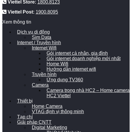
Viettel Store:
1800.8123
Viettel Post:
1900.8095
Xem thông tin
Dịch vụ di động
Sim Data
Internet / Truyền hình
Internet Wifi
Gói internet cá nhân, gia đình
Gói internet doanh nghiệp mới nhất
Home Wifi
Hướng dẫn internet wifi
Truyền hình
Ứng dụng TV360
Camera
Camera trong nhà HC2 – Home camera
HC2 Viettel
Thiết bị
Home Camera
VTAG định vị thông minh
Tạp chí
Giải pháp CNTT
Digital Marketing